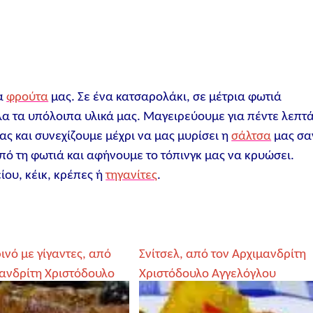
τα
φρούτα
μας. Σε ένα κατσαρολάκι, σε μέτρια φωτιά
λα τα υπόλοιπα υλικά μας. Μαγειρεύουμε για πέντε λεπτ
ας και συνεχίζουμε μέχρι να μας μυρίσει η
σάλτσα
μας σα
ό τη φωτιά και αφήνουμε το τόπινγκ μας να κρυώσει.
ίου, κέικ, κρέπες ή
τηγανίτες
.
ρινό με γίγαντες, από
Σνίτσελ, από τον Αρχιμανδρίτη
μανδρίτη Χριστόδουλο
Χριστόδουλο Αγγελόγλου
ου