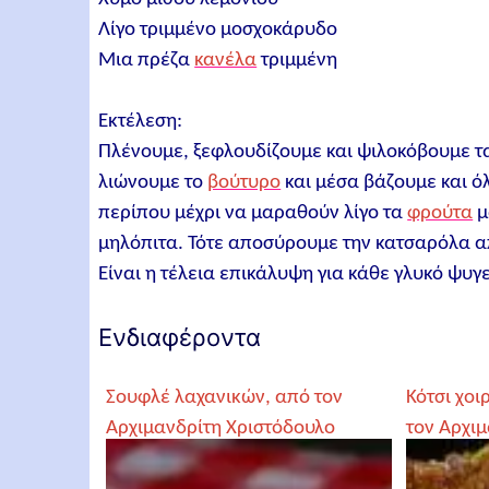
Λίγο τριμμένο μοσχοκάρυδο
Μια πρέζα
κανέλα
τριμμένη
Εκτέλεση:
Πλένουμε, ξεφλουδίζουμε και ψιλοκόβουμε 
λιώνουμε το
βούτυρο
και μέσα βάζουμε και ό
περίπου μέχρι να μαραθούν λίγο τα
φρούτα
μ
μηλόπιτα. Τότε αποσύρουμε την κατσαρόλα απ
Είναι η τέλεια επικάλυψη για κάθε γλυκό ψυγε
Ενδιαφέροντα
Σουφλέ λαχανικών, από τον
Κότσι χοι
Αρχιμανδρίτη Χριστόδουλο
τον Αρχι
Αγγελόγλου
Αγγελόγλ