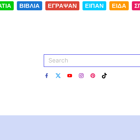
ΑΤΙΑ
ΒΙΒΛΙΑ
ΕΓΡΑΨΑΝ
ΕΙΠΑΝ
ΕΙΔΑ
Σ
f
x
y
i
p
t
a
o
n
i
i
c
u
s
n
k
e
t
t
t
t
b
u
a
e
o
o
b
g
r
k
o
e
r
e
k
a
s
m
t