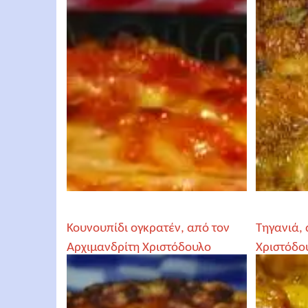
Κουνουπίδι ογκρατέν, από τον
Τηγανιά, 
Αρχιμανδρίτη Χριστόδουλο
Χριστόδο
Αγγελόγλου