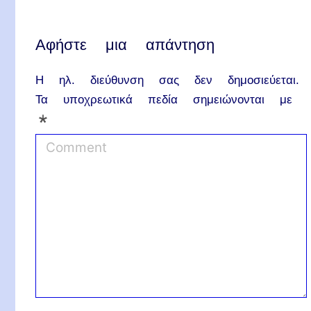
Αφήστε μια απάντηση
Η ηλ. διεύθυνση σας δεν δημοσιεύεται.
Τα υποχρεωτικά πεδία σημειώνονται με
*
C
o
m
m
e
n
t