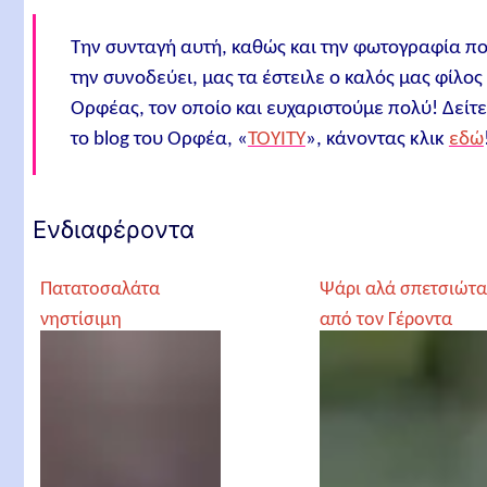
Την συνταγή αυτή, καθώς και την φωτογραφία π
την συνοδεύει, μας τα έστειλε ο καλός μας φίλος
Ορφέας, τον οποίο και ευχαριστούμε πολύ! Δείτε
το blog του Ορφέα, «
ΤΟΥΙΤΥ
», κάνοντας κλικ
εδώ
Ενδιαφέροντα
Πατατοσαλάτα
Ψάρι αλά σπετσιώτα
νηστίσιμη
από τον Γέροντα
μοναστηριακή, από
Παρθένιο
τον Γέροντα
Παρθένιο