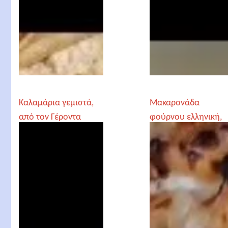
Καλαμάρια γεμιστά,
Μακαρονάδα
από τον Γέροντα
φούρνου ελληνική,
Παρθένιο
από τον Γέροντα
Παρθένιο