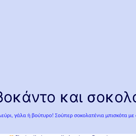
βοκάντο και σοκολ
εύρι, γάλα ή βούτυρο! Σούπερ σοκολατένια μπισκότα με α