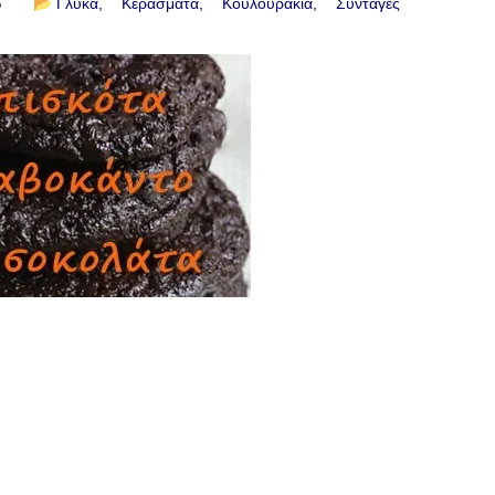
6
📂
Γλυκά
Κεράσματα
Κουλουράκια
Συνταγές