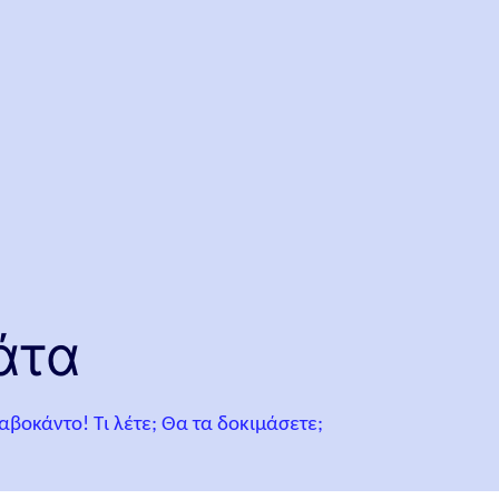
άτα
βοκάντο! Τι λέτε; Θα τα δοκιμάσετε;