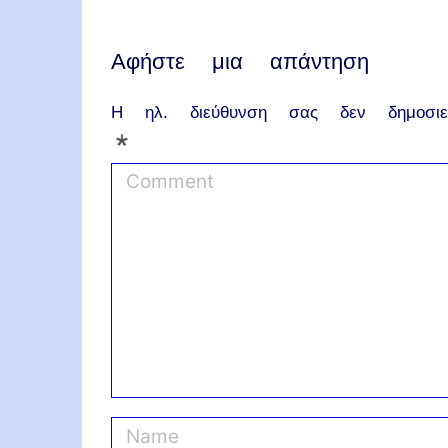
Αφήστε μια απάντηση
Η ηλ. διεύθυνση σας δεν δημοσιεύ
*
C
o
m
m
e
n
t
N