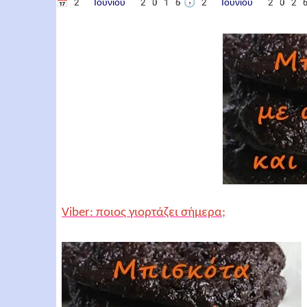
📅
2 Ιουνίου 2016
🕟
2 Ιουνίου 202
Viber: ποιος γιορτάζει σήμερα;