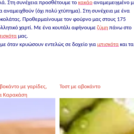
λά. Στη συνέχεια προσθέτουμε το
κακάο
αναμεμειγμένο μ
α αναμειχθούν (όχι πολύ χτύπημα). Στη συνέχεια με ένα
οκολάτας. Προθερμαίνουμε τον φούρνο μας στους 175
ολλητικό χαρτί. Με ένα κουτάλι αφήνουμε
ζύμη
πάνω στο
πισκότα
μας.
με όταν κρυώσουν εντελώς σε δοχείο για
μπισκότα
και τα
βοκάντο με γαρίδες,
Τοστ με αβοκάντο
α Καρακάση