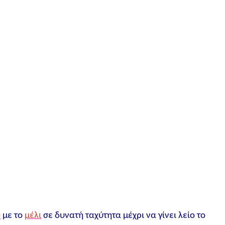
ο
με το
μέλι
σε δυνατή ταχύτητα μέχρι να γίνει λείο το