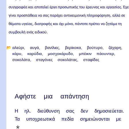
συγγραφέα και αποτελεί έργο προσωπικής του έρευνας και εργασίας. Έχε
γίνει προσπάθεια να σας παρέχει αντικειμενική πληροφόρηση, αλλά σε
θέματα υγείας, διατροφής και όχι μόνο, πάντοτε πρέπει να ζητάμε τη
συμβουλή ενός ειδικού.
📂
αλεύρι
αυγά
βανίλιες
βερίκοκα
βούτυρο
ζάχαρη
κάρυ
καρύδια
μοσχοκάρυδο
μπέικιν πάουντερ
σοκολάτα
σταγόνες σοκολάτας
σταφίδες
Αφήστε μια απάντηση
Η ηλ. διεύθυνση σας δεν δημοσιεύεται.
Τα υποχρεωτικά πεδία σημειώνονται με
*