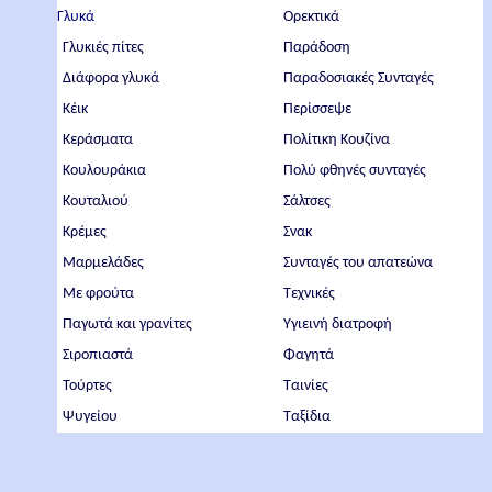
Γλυκά
Ορεκτικά
Γλυκιές πίτες
Παράδοση
Διάφορα γλυκά
Παραδοσιακές Συνταγές
Κέικ
Περίσσεψε
Κεράσματα
Πολίτικη Κουζίνα
Κουλουράκια
Πολύ φθηνές συνταγές
Κουταλιού
Σάλτσες
Κρέμες
Σνακ
Μαρμελάδες
Συνταγές του απατεώνα
Με φρούτα
Τεχνικές
Παγωτά και γρανίτες
Υγιεινή διατροφή
Σιροπιαστά
Φαγητά
Τούρτες
Ταινίες
Ψυγείου
Ταξίδια