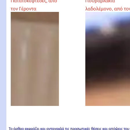
Πατατοκεφτέδες, από
Γιουβαρλάκια
τον Γέροντα
λαδολέμονο, από το
Παρθένιο
Γέροντα Παρθένιο
Το άρθρο εκφράζει και αντανακλά τις προσωπικές θέσεις και απόψεις του