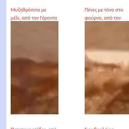
Μυζηθρόπιτα με
Πένες με τόνο στο
μέλι, από τον Γέροντα
φούρνο, από τον
Παρθένιο
Γέροντα Παρθένιο