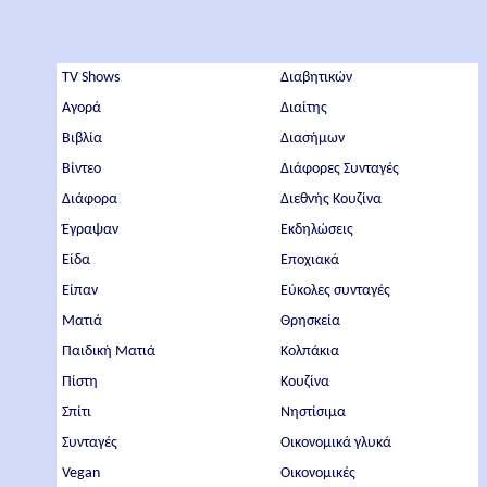
TV Shows
Διαβητικών
Αγορά
Διαίτης
Βιβλία
Διασήμων
Βίντεο
Διάφορες Συνταγές
Διάφορα
Διεθνής Κουζίνα
Έγραψαν
Εκδηλώσεις
Είδα
Εποχιακά
Είπαν
Εύκολες συνταγές
Ματιά
Θρησκεία
Παιδική Ματιά
Κολπάκια
Πίστη
Κουζίνα
Σπίτι
Νηστίσιμα
Συνταγές
Οικονομικά γλυκά
Vegan
Οικονομικές