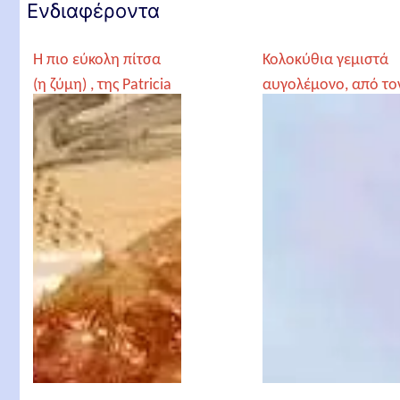
Ενδιαφέροντα
Η πιο εύκολη πίτσα
Κολοκύθια γεμιστά
(η ζύμη) , της Patricia
αυγολέμονο, από το
Γέροντα Παρθένιο