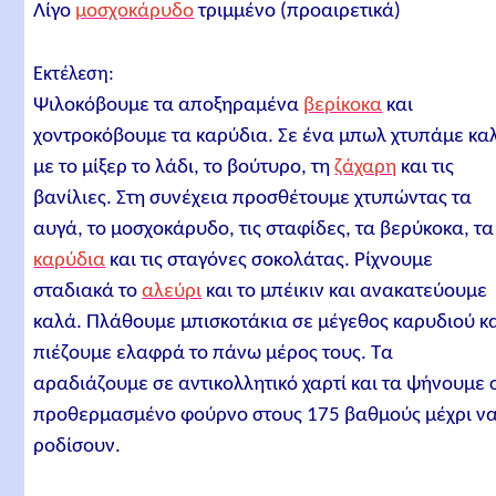
Λίγο
μοσχοκάρυδο
τριμμένο (προαιρετικά)
Εκτέλεση:
Ψιλοκόβουμε τα αποξηραμένα
βερίκοκα
και
χοντροκόβουμε τα καρύδια. Σε ένα μπωλ χτυπάμε κα
με το μίξερ το λάδι, το βούτυρο, τη
ζάχαρη
και τις
βανίλιες. Στη συνέχεια προσθέτουμε χτυπώντας τα
αυγά, το μοσχοκάρυδο, τις σταφίδες, τα βερύκοκα, τα
καρύδια
και τις σταγόνες σοκολάτας. Ρίχνουμε
σταδιακά το
αλεύρι
και το μπέικιν και ανακατεύουμε
καλά. Πλάθουμε μπισκοτάκια σε μέγεθος καρυδιού κ
πιέζουμε ελαφρά το πάνω μέρος τους. Τα
αραδιάζουμε σε αντικολλητικό χαρτί και τα ψήνουμε 
προθερμασμένο φούρνο στους 175 βαθμούς μέχρι ν
ροδίσουν.