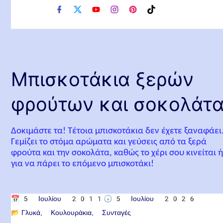
f
x
y
i
p
t
a
o
n
i
i
c
u
s
n
k
e
t
t
t
t
b
u
a
e
o
o
b
g
r
k
o
e
r
e
Μπισκοτάκια ξερών
k
a
s
m
t
φρούτων και σοκολάτ
Δοκιμάστε τα! Τέτοια μπισκοτάκια δεν έχετε ξαναφάει
Γεμίζει το στόμα αρώματα και γεύσεις από τα ξερά
φρούτα και την σοκολάτα, καθώς το χέρι σου κινείται 
για να πάρει το επόμενο μπισκοτάκι!
📅
5 Ιουλίου 2011
🕟
5 Ιουλίου 2026
📂
Γλυκά
Κουλουράκια
Συνταγές