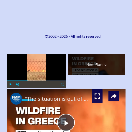
©2002 -
2026
- All rights reserved
×
Now Playing
×
Play
Unmute
Fullscreen
"The situation is out of control": Greek firefighters battle wildfire for fourth day
Play