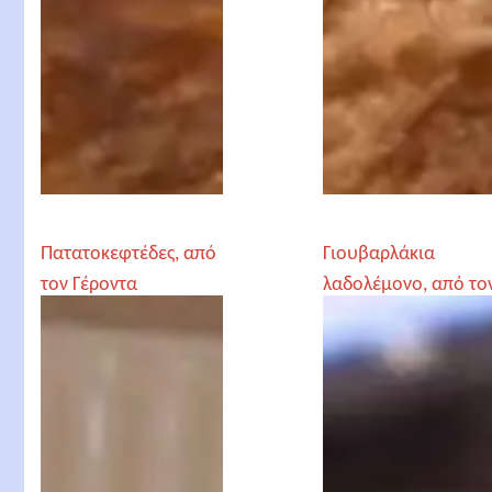
Πατατοκεφτέδες, από
Γιουβαρλάκια
τον Γέροντα
λαδολέμονο, από το
Παρθένιο
Γέροντα Παρθένιο