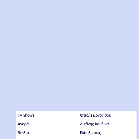
TV Shows
Φτιάξε μόνος σου
Αγορά
Διεθνής Κουζίνα
Βιβλία
Εκδηλώσεις