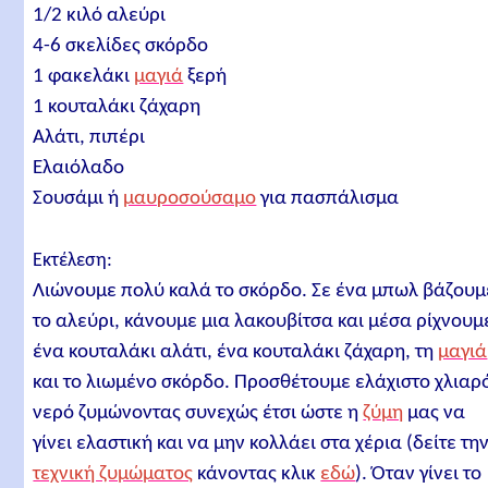
1/2 κιλό αλεύρι
4-6 σκελίδες σκόρδο
1 φακελάκι
μαγιά
ξερή
1 κουταλάκι ζάχαρη
Αλάτι, πιπέρι
Ελαιόλαδο
Σουσάμι ή
μαυροσούσαμο
για πασπάλισμα
Εκτέλεση:
Λιώνουμε πολύ καλά το σκόρδο. Σε ένα μπωλ βάζουμ
το αλεύρι, κάνουμε μια λακουβίτσα και μέσα ρίχνουμ
ένα κουταλάκι αλάτι, ένα κουταλάκι ζάχαρη, τη
μαγιά
και το λιωμένο σκόρδο. Προσθέτουμε ελάχιστο χλιαρ
νερό ζυμώνοντας συνεχώς έτσι ώστε η
ζύμη
μας να
γίνει ελαστική και να μην κολλάει στα χέρια (δείτε τη
τεχνική ζυμώματος
κάνοντας κλικ
εδώ
). Όταν γίνει το