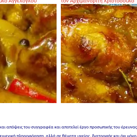
υλο Αγγελόγλου
τον Αρχιμανδρίτη Χριστόδουλο
Αγγελόγλου
 και απόψεις του συγγραφέα και αποτελεί έργο προσωπικής του έρευνα
ικειμενική πληροφόρηση, αλλά σε θέματα υγείας, διατροφής και όχι μόνο