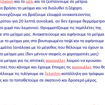
η
ζάχαρη
και το
μέλι
και τα ζεσταίνουμε σε μέτρια
 βράσει το μείγμα και να διαλυθεί η ζάχαρη.
 συνεχίζουμε να βράζουμε ελαφρά ανακατεύοντας
ρίπου για 20 λεπτά συνολικά, αν δεν έχουμε θερμόμετρο
ο χυμό του λεμονιού. Θρυμματίζουμε τις ταμπλέτες της
με στο μείγμα μας. Ανακατεύουμε και αφήνουμε το μείγμα
με το μείγμα μας στο βουτυρωμένο ταψί και το αφήνουμε
μμάτια (ανάλογα με το μέγεθος που θέλουμε να έχουν οι
το μείγμα μας (δεν μένουν σαφείς οι χαραγματιές μας)
 μείγμα για τις σπιτικές
καραμέλες
λαιμού να κρυώσει
τιές που κάναμε και έχουμε έτοιμες τις
καραμέλες
που θ
έλουμε τις τυλίγουμε σε
ζελατίνη
κατάλληλη για τρόφιμα
ς και το τοποθετούμε σε σκοτεινό και δροσερό μέρος.