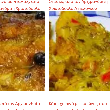
ρινό με γίγαντες, από
Σνίτσελ, από τον Αρχιμανδρίτη
μανδρίτη Χριστόδουλο
Χριστόδουλο Αγγελόγλου
ου
από τον Αρχιμανδρίτη
Κότσι χοιρινό με κυδώνια, από