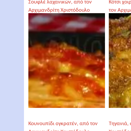
Σουφλέ λαχανικών, από τον
Κότσι χοι
Αρχιμανδρίτη Χριστόδουλο
τον Αρχι
Αγγελόγλου
Αγγελόγλ
Κουνουπίδι ογκρατέν, από τον
Τηγανιά, 