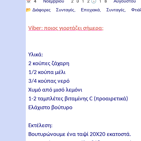
📅
4 Νοεμβρίου 2012
🕟
18 Αυγούστο
📂
Διάφορες Συνταγές
Εποχιακά
Συνταγές
Φτι
Viber: ποιος γιορτάζει σήμερα;
Υλικά:
2 κούπες ζάχαρη
1/2 κούπα μέλι
3/4 κούπας νερό
Χυμό από μισό λεμόνι
1-2 ταμπλέτες βιταμίνης C (προαιρετικά)
Ελάχιστο βούτυρο
Εκτέλεση:
Βουτυρώνουμε ένα ταψί 20Χ20 εκατοστά.