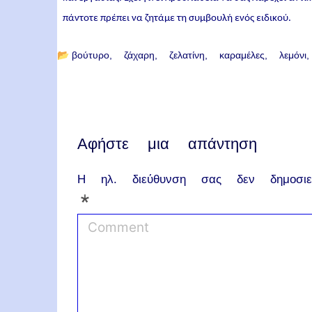
πάντοτε πρέπει να ζητάμε τη συμβουλή ενός ειδικού.
📂
βούτυρο
ζάχαρη
ζελατίνη
καραμέλες
λεμόνι
Αφήστε μια απάντηση
Η ηλ. διεύθυνση σας δεν δημοσιεύ
*
C
o
m
m
e