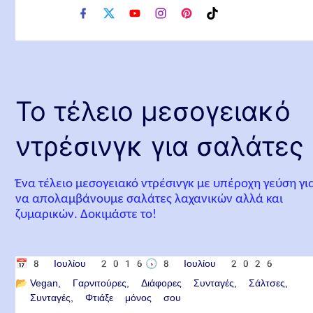
f
x
y
i
p
t
a
o
n
i
i
c
u
s
n
k
e
t
t
t
t
b
u
a
e
o
o
b
g
r
k
o
e
r
e
Το τέλειο μεσογειακό
k
a
s
m
t
ντρέσινγκ για σαλάτες
Ένα τέλειο μεσογειακό ντρέσινγκ με υπέροχη γεύση γι
να απολαμβάνουμε σαλάτες λαχανικών αλλά και
ζυμαρικών. Δοκιμάστε το!
📅
8 Ιουλίου 2016
🕟
8 Ιουλίου 2026
📂
Vegan
Γαρνιτούρες
Διάφορες Συνταγές
Σάλτσες
Συνταγές
Φτιάξε μόνος σου