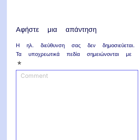
Αφήστε μια απάντηση
Η ηλ. διεύθυνση σας δεν δημοσιεύεται.
Τα υποχρεωτικά πεδία σημειώνονται με
*
C
o
m
m
e
n
t