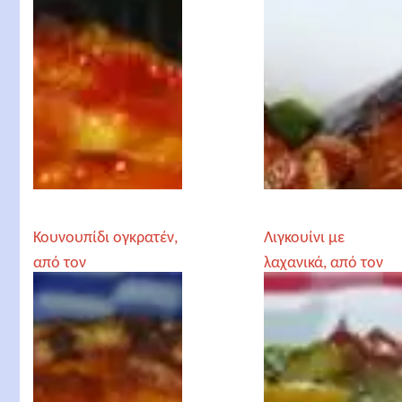
Κουνουπίδι ογκρατέν,
Λιγκουίνι με
από τον
λαχανικά, από τον
Αρχιμανδρίτη
Αρχιμανδρίτη
Χριστόδουλο
Χριστόδουλο
Αγγελόγλου
Αγγελόγλου