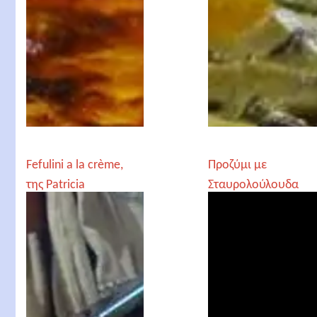
Fefulini a la crème,
Προζύμι με
της Patricia
Σταυρολούλουδα
(βασιλικό)
παραδοσιακό
μοναστηριακό, από
τον Γέροντα
Παρθένιο