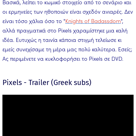
Βασικά, λείπει το κωμικό στοιχείο από το σενάριο και
οι ερμηνείες των ηθοποιών είναι σχεδόν ανιαρές. Δεν
είναι τόσο χάλια όσο το "
Knights of Badassdom
",
αλλά πραγματικά στο Pixels χαραμίστηκε μια καλή
ιδέα. Ευτυχώς η ταινία κάποια στιγμή τελείωσε κι
εμείς συνεχίσαμε τη μέρα μας πολύ καλύτερα. Εσείς;
Ας περιμένετε να κυκλοφορήσει το Pixels σε DVD.
Pixels - Trailer (Greek subs)