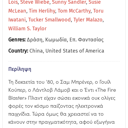
Lois
,
Steve Wiebe
,
Sunny Sandler
,
Susie
McLean
,
Tim Herlihy
,
Tom McCarthy
,
Toru
Iwatani
,
Tucker Smallwood
,
Tyler Malazo
,
William S. Taylor
Genres:
Δράση, Κωμωδία, Επ. Φαντασίας
Country:
China, United States of America
Περίληψη
Τη δεκαετία του '80, ο Σαμ Μπρένερ, ο Γουίλ
Κούπερ, ο Λάντλοβ Λάμοβ και ο Έντι «The Fire
Blaster» Πλαντ είχαν σώσει εικονικά ουκ ολίγες
φορές τον κόσμο παίζοντας ηλεκτρονικά
παιχνίδια. Τώρα όμως θα χρειαστεί να το
κάνουν στην πραγματικότητα, αφού εξωγήινα