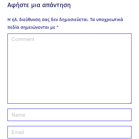
Αφήστε μια απάντηση
Η ηλ. διεύθυνση σας δεν δημοσιεύεται.
Τα υποχρεωτικά
πεδία σημειώνονται με
*
C
o
m
m
e
n
t
N
a
m
E
e
m