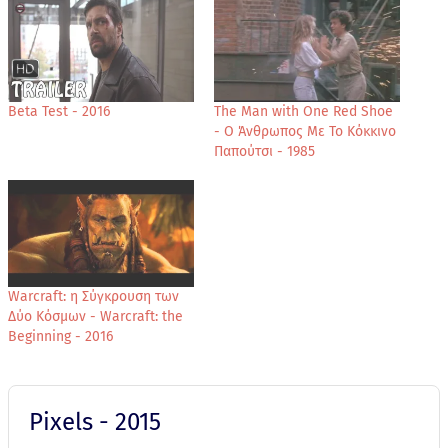
Beta Test - 2016
The Man with One Red Shoe
- Ο Άνθρωπος Με Το Κόκκινο
Παπούτσι - 1985
Warcraft: η Σύγκρουση των
Δύο Κόσμων - Warcraft: the
Beginning - 2016
Pixels - 2015