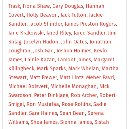
Trask
,
Fiona Shaw
,
Gary Douglas
,
Hannah
Covert
,
Holly Beavon
,
Jack Fulton
,
Jackie
Sandler
,
Jacob Shinder
,
James Preston Rogers
,
Jane Krakowski
,
Jared Riley
,
Jared Sandler
,
Jimi
Shlag
,
Jocelyn Hudon
,
John Oates
,
Jonathan
Loughran
,
Josh Gad
,
Joshua Holmes
,
Kevin
James
,
Lainie Kazan
,
Lamont James
,
Margaret
Killingbeck
,
Mark Sparks
,
Mark Whelan
,
Martha
Stewart
,
Matt Frewer
,
Matt Lintz
,
Meher Pavri
,
Michael Boisvert
,
Michelle Monaghan
,
Nick
Swardson
,
Peter Dinklage
,
Rob Archer
,
Robert
Smigel
,
Ron Mustafaa
,
Rose Rollins
,
Sadie
Sandler
,
Sara Haines
,
Sean Bean
,
Serena
Williams
,
Shea James
,
Sienna James
,
Sistah