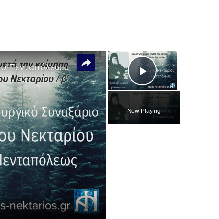
×
×
Λειτουργικό Συναξάριο Αγίου Νεκταρίου Πενταπόλεως Μέρος 13ο
Play
Video
Now Playing