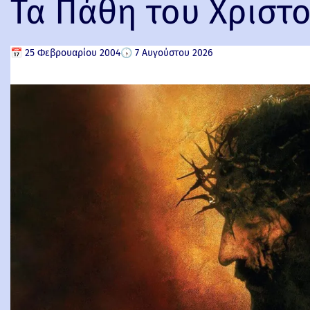
Τα Πάθη του Χριστού
📅
25 Φεβρουαρίου 2004
🕟
7 Αυγούστου 2026