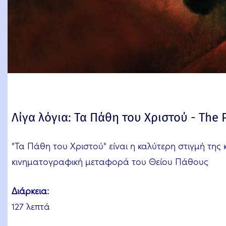
Λίγα λόγια: Τα Πάθη του Χριστού - The P
"Τα Πάθη του Χριστού" είναι η καλύτερη στιγμή της
κινηματογραφική μεταφορά του Θείου Πάθους
Διάρκεια:
127 λεπτά