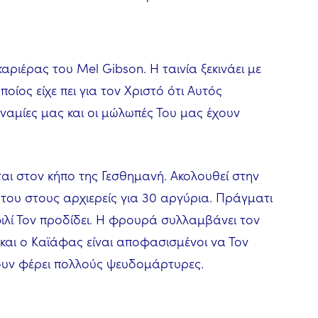
καριέρας του Mel Gibson. Η ταινία ξεκινάει με
οίος είχε πει για τον Χριστό ότι Αυτός
υναμίες μας και οι μώλωπές Του μας έχουν
αι στον κήπο της Γεσθημανή. Ακολουθεί στην
του στους αρχιερείς για 30 αργύρια. Πράγματι
ιλί Τον προδίδει. Η φρουρά συλλαμβάνει τον
ας και ο Καϊάφας είναι αποφασισμένοι να Τον
χουν φέρει πολλούς ψευδομάρτυρες.