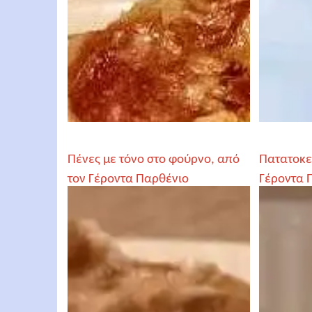
Πένες με τόνο στο φούρνο, από
Πατατοκε
τον Γέροντα Παρθένιο
Γέροντα 