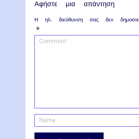
Αφήστε μια απάντηση
Η ηλ. διεύθυνση σας δεν δημοσιεύ
*
C
o
m
m
e
n
t
N
a
m