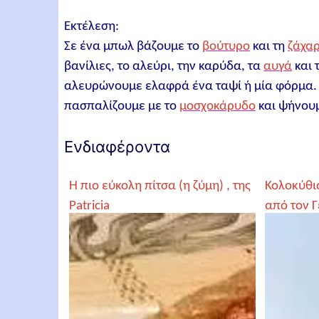
Εκτέλεση:
Σε ένα μπωλ βάζουμε το
βούτυρο
και τη
ζάχα
βανίλιες, το αλεύρι, την καρύδα, τα
αυγά
και 
αλευρώνουμε ελαφρά ένα ταψί ή μία φόρμα. 
πασπαλίζουμε με το
μοσχοκάρυδο
και ψήνουμ
Ενδιαφέροντα
Η πιο εύκολη πίτσα (η ζύμη) , της
Κολοκύθι
Patricia
από τον 