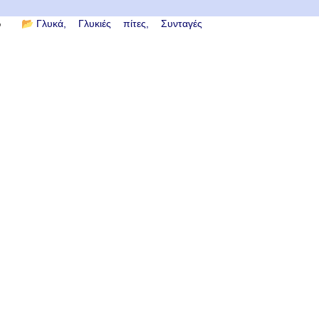
6
📂
Γλυκά
Γλυκιές πίτες
Συνταγές