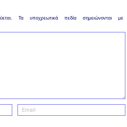
εται.
Τα υποχρεωτικά πεδία σημειώνονται με
E
m
a