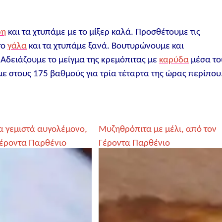
ρη
και τα χτυπάμε με το μίξερ καλά. Προσθέτουμε τις
το
γάλα
και τα χτυπάμε ξανά. Βουτυρώνουμε και
Αδειάζουμε το μείγμα της κρεμόπιτας με
καρύδα
μέσα το
ε στους 175 βαθμούς για τρία τέταρτα της ώρας περίπου
α γεμιστά αυγολέμονο,
Μυζηθρόπιτα με μέλι, από τον
Γέροντα Παρθένιο
Γέροντα Παρθένιο