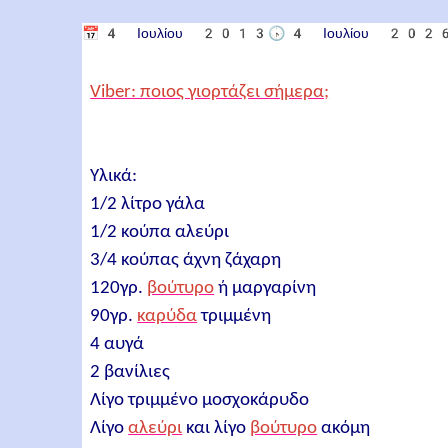
📅
4 Ιουλίου 2013
🕟
4 Ιουλίου 202
Viber: ποιος γιορτάζει σήμερα;
Υλικά:
1/2 λίτρο γάλα
1/2 κούπα αλεύρι
3/4 κούπας άχνη ζάχαρη
120γρ.
βούτυρο
ή μαργαρίνη
90γρ.
καρύδα
τριμμένη
4 αυγά
2 βανίλιες
Λίγο τριμμένο μοσχοκάρυδο
Λίγο
αλεύρι
και λίγο
βούτυρο
ακόμη