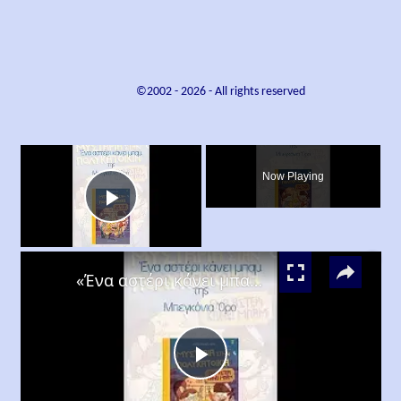
©2002 -
2026
- All rights reserved
×
Now Playing
Play
×
Video
«Ένα αστέρι κάνει μπαμ», Μπεγκόνια Όρο
Play