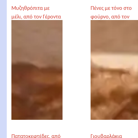
Μυζηθρόπιτα με
Πένες με τόνο στο
μέλι, από τον Γέροντα
φούρνο, από τον
Παρθένιο
Γέροντα Παρθένιο
Πατατοκεφτέδες, από
Γιουβαρλάκια