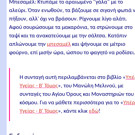
Μπεσαμέλ: Κτυπάμε το αραιωμένο "γάλα" με το
αλεύρι. Όταν ενωθούν, τα βάζουμε σε σιγανή φωτιά 
πήξουν, αλλ' όχι να βράσουν. Ρίχνουμε λίγο αλάτι.
Αφού σουρώσουμε τα μακαρόνια, τα στρώνουμε στο
ταψί και τα ανακατεύουμε με την σάλτσα. Κατόπιν
απλώνουμε την
μπεσαμέλ
και ψήνουμε σε μέτριο
φούρνο, επί μισήν ώρα, ώσπου το φαγητό να ροδίσει
Η συνταγή αυτή περιλαμβάνεται στο βιβλίο «
Υπέ
Υγείας - Β' Τόμος
», του Μανώλη Μελινού, με
συνταγές του Αγίου Όρους και Μοναστηριών του
κόσμου. Για να μάθετε περισσότερα για το «
Υπέρ
Υγείας - Β' Τόμος
», κάντε κλικ
εδώ
!