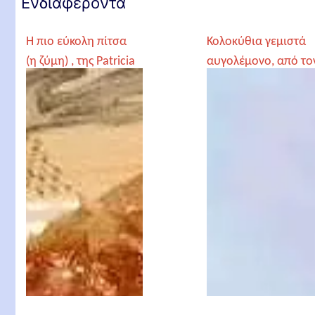
Ενδιαφέροντα
Η πιο εύκολη πίτσα
Κολοκύθια γεμιστά
(η ζύμη) , της Patricia
αυγολέμονο, από το
Γέροντα Παρθένιο