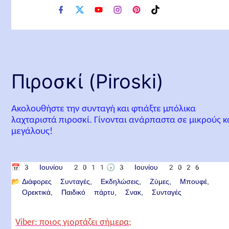
f
x
y
i
p
t
a
o
n
i
i
c
u
s
n
k
e
t
t
t
t
b
u
a
e
o
o
b
g
r
k
o
e
r
e
Πιροσκί (Piroski)
k
a
s
m
t
Ακολουθήστε την συνταγή και φτιάξτε μπόλικα
λαχταριστά πιροσκί. Γίνονται ανάρπαστα σε μικρούς κ
μεγάλους!
📅
3 Ιουνίου 2011
🕟
3 Ιουνίου 2026
📂
Διάφορες Συνταγές
Εκδηλώσεις
Ζύμες
Μπουφέ
Ορεκτικά
Παιδικό πάρτυ
Σνακ
Συνταγές
Viber: ποιος γιορτάζει σήμερα;