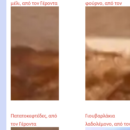
μέλι, από τον Γέροντα
φούρνο, από τον
Παρθένιο
Γέροντα Παρθένιο
Πατατοκεφτέδες, από
Γιουβαρλάκια
τον Γέροντα
λαδολέμονο, από το