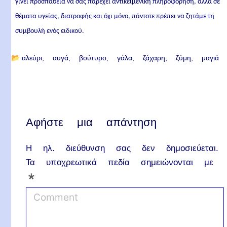
γίνει προσπάθεια να σας παρέχει αντικειμενική πληροφόρηση, αλλά σε
θέματα υγείας, διατροφής και όχι μόνο, πάντοτε πρέπει να ζητάμε τη
συμβουλή ενός ειδικού.
📂
αλεύρι
αυγά
βούτυρο
γάλα
ζάχαρη
ζύμη
μαγιά
Αφήστε μια απάντηση
Η ηλ. διεύθυνση σας δεν δημοσιεύεται.
Τα υποχρεωτικά πεδία σημειώνονται με
*
C
o
m