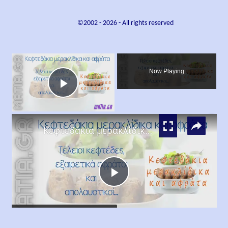
©2002 -
2026
- All rights reserved
×
Now Playing
Play
×
Video
Κεφτεδάκια μερακλίδικα και αφράτα
Play
Watch on
Video