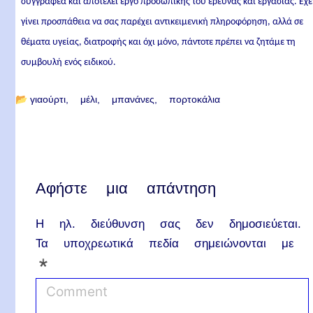
συγγραφέα και αποτελεί έργο προσωπικής του έρευνας και εργασίας. Έχε
γίνει προσπάθεια να σας παρέχει αντικειμενική πληροφόρηση, αλλά σε
θέματα υγείας, διατροφής και όχι μόνο, πάντοτε πρέπει να ζητάμε τη
συμβουλή ενός ειδικού.
📂
γιαούρτι
μέλι
μπανάνες
πορτοκάλια
Αφήστε μια απάντηση
Η ηλ. διεύθυνση σας δεν δημοσιεύεται.
Τα υποχρεωτικά πεδία σημειώνονται με
*
C
o