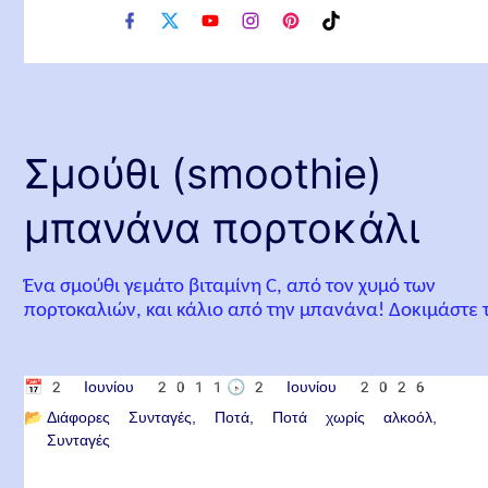
f
x
y
i
p
t
a
o
n
i
i
c
u
s
n
k
e
t
t
t
t
b
u
a
e
o
o
b
g
r
k
o
e
r
e
Σμούθι (smoothie)
k
a
s
m
t
μπανάνα πορτοκάλι
Ένα σμούθι γεμάτο βιταμίνη C, από τον χυμό των
πορτοκαλιών, και κάλιο από την μπανάνα! Δοκιμάστε 
📅
2 Ιουνίου 2011
🕟
2 Ιουνίου 2026
📂
Διάφορες Συνταγές
Ποτά
Ποτά χωρίς αλκοόλ
Συνταγές