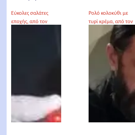
Εύκολες σαλάτες
Ρολό κολοκύθι με
εποχής, από τον
τυρί κρέμα, από τον
Γέροντα Παρθένιο
Γέροντα Παρθένιο