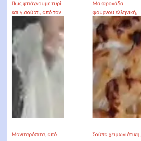
Πως φτιάχνουμε τυρί
Μακαρονάδα
και γιαούρτι, από τον
φούρνου ελληνική,
Γέροντα Παρθένιο
από τον Γέροντα
Παρθένιο
Μανιταρόπιτα, από
Σούπα χειμωνιάτικη,