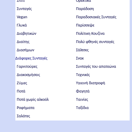
Σπίτι
Ορεκτικά
Συνταγές
Παράδοση
Vegan
Παραδοσιακές Συνταγές
Γλυκά
Περίσσεψε
Διαβητικών
Πολίτικη Κουζίνα
Διαίτης
Πολύ φθηνές συνταγές
Διασήμων
Σάλτσες
Διάφορες Συνταγές
Σνακ
Γαρνιτούρες
Συνταγές του απατεώνα
Διακοσμήσεις
Τεχνικές
Ζύμες
Υγιεινή διατροφή
Ποτά
Φαγητά
Ποτά χωρίς αλκοόλ
Ταινίες
Ροφήματα
Ταξίδια
Σαλάτες