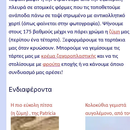
πλευρά σε ατομικές φόρμες που τις τοποθετούμε
ανάποδα πάνω σε ταψί στρωμένο με αντικολλητικό
χαρτί (όπως φαίνεται στην φωτογραφία). Ψήνουμε
στους 175 βαθμούς μέχρι να πάρει χρώμα η
ζύμη
μας
(περίπου ένα τέταρτο). Ξεφορμάρουμε τα ταρτάκια
μας όταν κρυώσουν. Μπορούμε να γεμίσουμε τις
τάρτες μας με
κρέμα ζαχαροπλαστικής
και να τις
στολίσουμε με
φρούτα
εποχής ή να κάνουμε όποιο
συνδυασμό μας αρέσει!
Ενδιαφέροντα
Η πιο εύκολη πίτσα
Κολοκύθια γεμιστά
(η ζύμη) , της Patricia
αυγολέμονο, από το
Γέροντα Παρθένιο