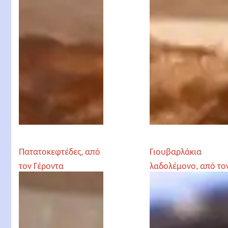
Πατατοκεφτέδες, από
Γιουβαρλάκια
τον Γέροντα
λαδολέμονο, από το
Παρθένιο
Γέροντα Παρθένιο