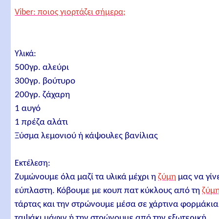
Viber: ποιος γιορτάζει σήμερα;
Υλικά:
500γρ. αλεύρι
300γρ. βούτυρο
200γρ. ζάχαρη
1 αυγό
1 πρέζα αλάτι
Ξύσμα λεμονιού ή κάψουλες βανίλιας
Εκτέλεση:
Ζυμώνουμε όλα μαζί τα υλικά μέχρι η
ζύμη
μας να γίν
εύπλαστη. Κόβουμε με κουπ πατ κύκλους από τη
ζύμ
τάρτας και την στρώνουμε μέσα σε χάρτινα φορμάκια
ταψάκι μάφιν ή την στρώνουμε από την εξωτερική