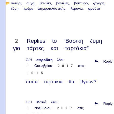
📂
αλεύρι
αυγά
βανίλια
βανίλιες
βούτυρο
ζάχαρη
ζύμη
κρέμα ζαχαροπλαστικής
λεμόνια
φρούτα
2 Replies to “Βασική ζύμη
για τάρτες και ταρτάκια”
Ο/Η
αφροδιτη
λέει:
Reply
1 Οκτωβρίου 2017 στις
10:15
ποσα ταρτακια θα βγουν?
Ο/Η
Ματιά
λέει:
Reply
1 Νοεμβρίου 2017 στις