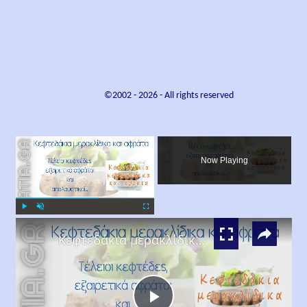
©2002 -
2026
- All rights reserved
×
Now Playing
×
Play
Unmute
Fullscreen
Κεφτεδάκια μερακλίδικα και αφράτα