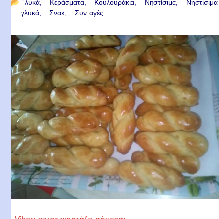
📂
Γλυκά
Κεράσματα
Κουλουράκια
Νηστίσιμα
Νηστίσιμα
γλυκά
Σνακ
Συνταγές