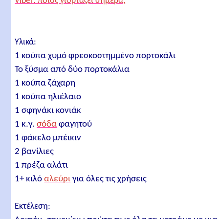
Viber: ποιος γιορτάζει σήμερα;
Υλικά:
1 κούπα χυμό φρεσκοστημμένο πορτοκάλι
Το ξύσμα από δύο πορτοκάλια
1 κούπα ζάχαρη
1 κούπα ηλιέλαιο
1 σφηνάκι κονιάκ
1 κ.γ.
σόδα
φαγητού
1 φάκελο μπέικιν
2 βανίλιες
1 πρέζα αλάτι
1+ κιλό
αλεύρι
για όλες τις χρήσεις
Εκτέλεση: