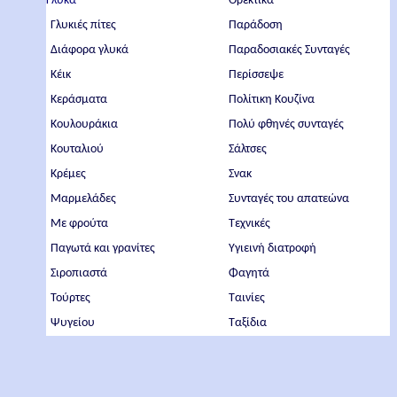
Γλυκά
Ορεκτικά
Γλυκιές πίτες
Παράδοση
Διάφορα γλυκά
Παραδοσιακές Συνταγές
Κέικ
Περίσσεψε
Κεράσματα
Πολίτικη Κουζίνα
Κουλουράκια
Πολύ φθηνές συνταγές
Κουταλιού
Σάλτσες
Κρέμες
Σνακ
Μαρμελάδες
Συνταγές του απατεώνα
Με φρούτα
Τεχνικές
Παγωτά και γρανίτες
Υγιεινή διατροφή
Σιροπιαστά
Φαγητά
Τούρτες
Ταινίες
Ψυγείου
Ταξίδια