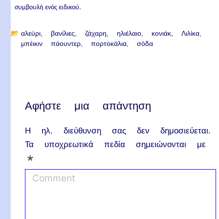
συμβουλή ενός ειδικού.
📂
αλεύρι
βανίλιες
ζάχαρη
ηλιέλαιο
κονιάκ
Λιλίκα
μπέικιν πάουντερ
πορτοκάλια
σόδα
Αφήστε μια απάντηση
Η ηλ. διεύθυνση σας δεν δημοσιεύεται.
Τα υποχρεωτικά πεδία σημειώνονται με
*
C
o
m
m