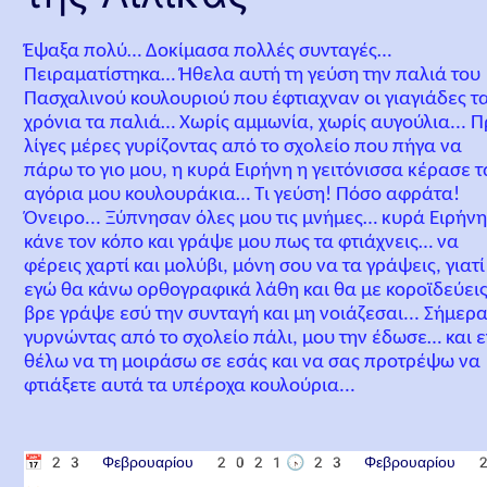
Έψαξα πολύ… Δοκίμασα πολλές συνταγές…
Πειραματίστηκα… Ήθελα αυτή τη γεύση την παλιά του
Πασχαλινού κουλουριού που έφτιαχναν οι γιαγιάδες τ
χρόνια τα παλιά… Χωρίς αμμωνία, χωρίς αυγούλια... Π
λίγες μέρες γυρίζοντας από το σχολείο που πήγα να
πάρω το γιο μου, η κυρά Ειρήνη η γειτόνισσα κέρασε τ
αγόρια μου κουλουράκια… Τι γεύση! Πόσο αφράτα!
Όνειρο... Ξύπνησαν όλες μου τις μνήμες… κυρά Ειρήν
κάνε τον κόπο και γράψε μου πως τα φτιάχνεις… να
φέρεις χαρτί και μολύβι, μόνη σου να τα γράψεις, γιατί
εγώ θα κάνω ορθογραφικά λάθη και θα με κοροϊδεύει
βρε γράψε εσύ την συνταγή και μη νοιάζεσαι... Σήμερ
γυρνώντας από το σχολείο πάλι, μου την έδωσε… και 
θέλω να τη μοιράσω σε εσάς και να σας προτρέψω να
φτιάξετε αυτά τα υπέροχα κουλούρια...
📅
23 Φεβρουαρίου 2021
🕟
23 Φεβρουαρίου