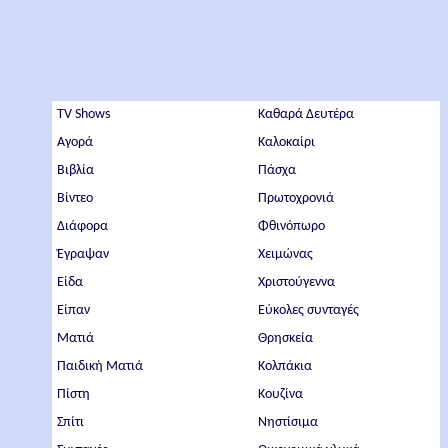
TV Shows
Καθαρά Δευτέρα
Αγορά
Καλοκαίρι
Βιβλία
Πάσχα
Βίντεο
Πρωτοχρονιά
Διάφορα
Φθινόπωρο
Έγραψαν
Χειμώνας
Είδα
Χριστούγεννα
Είπαν
Εύκολες συνταγές
Ματιά
Θρησκεία
Παιδική Ματιά
Κολπάκια
Πίστη
Κουζίνα
Σπίτι
Νηστίσιμα