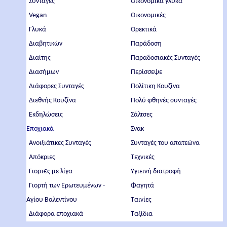
Συνταγές
Οικονομικά γλυκά
Vegan
Οικονομικές
Γλυκά
Ορεκτικά
Διαβητικών
Παράδοση
Διαίτης
Παραδοσιακές Συνταγές
Διασήμων
Περίσσεψε
Διάφορες Συνταγές
Πολίτικη Κουζίνα
Διεθνής Κουζίνα
Πολύ φθηνές συνταγές
Εκδηλώσεις
Σάλτσες
Εποχιακά
Σνακ
Ανοιξιάτικες Συνταγές
Συνταγές του απατεώνα
Απόκριες
Τεχνικές
Γιορτ€ς με λίγα
Υγιεινή διατροφή
Γιορτή των Ερωτευμένων -
Φαγητά
Αγίου Βαλεντίνου
Ταινίες
Διάφορα εποχιακά
Ταξίδια