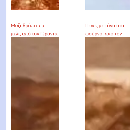
Μυζηθρόπιτα με
Πένες με τόνο στο
μέλι, από τον Γέροντα
φούρνο, από τον
Παρθένιο
Γέροντα Παρθένιο