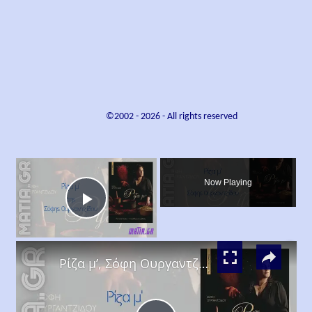
©2002 -
2026
- All rights reserved
×
Now Playing
Play
×
Video
Ρίζα μ’, Σόφη Ουργαντζίδου