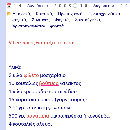
📅
14 Αυγούστου 2009
🕟
18 Αυγούστου 2
📂
Εποχιακά
Κρεατικά
Πρωτοχρονιά
Πρωτοχρονιάτικα
φαγητά
Συνταγές
Φαγητά
Χριστούγεννα
Χριστουγεννιάτικα φαγητά
Viber: ποιος γιορτάζει σήμερα;
Υλικά:
2 κιλά
φιλέτο
μοσχαρίσιο
10 κουταλιές
βούτυρο
γάλακτος
1 κιλό κρεμμυδάκια στιφάδου
15 καροτάκια μικρά (γαρνιτούρας)
200 γρ. καπνιστή γαλοπούλα
500 γρ.
μανιτάρια
μικρά φρέσκα ή κονσέρβα
4 κουταλιές αλεύρι