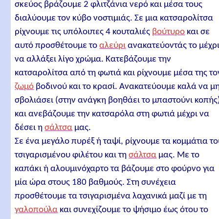
σκεύος βράζουμε 2 φλιτζάνια νερό και μέσα τους
διαλύουμε τον κύβο νοστιμιάς. Σε μια κατσαρολίτσα
ρίχνουμε τις υπόλοιπες 4 κουταλιές
βούτυρο
και σε
αυτό προσθέτουμε το
αλεύρι
ανακατεύοντάς το μέχρ
να αλλάξει λίγο χρώμα. Κατεβάζουμε την
κατσαρολίτσα από τη φωτιά και ρίχνουμε μέσα της το
ζωμό
βοδινού και το κρασί. Ανακατεύουμε καλά να μ
σβολιάσει (στην ανάγκη βοηθάει το μπαστούνι κοπής
και ανεβάζουμε την κατσαρόλα στη φωτιά μέχρι να
δέσει η
σάλτσα
μας.
Σε ένα μεγάλο πυρέξ ή ταψί, ρίχνουμε τα κομμάτια τ
τσιγαρισμένου φιλέτου και τη
σάλτσα
μας. Με το
καπάκι ή αλουμινόχαρτο τα βάζουμε στο φούρνο για
μία ώρα στους 180 βαθμούς. Στη συνέχεια
προσθέτουμε τα τσιγαρισμένα λαχανικά μαζί με τη
γαλοπούλα
και συνεχίζουμε το ψήσιμο έως ότου το