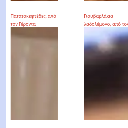
Πατατοκεφτέδες, από
Γιουβαρλάκια
τον Γέροντα
λαδολέμονο, από το
Παρθένιο
Γέροντα Παρθένιο