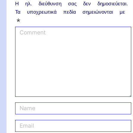
Η ηλ. διεύθυνση σας δεν δημοσιεύεται.
Τα υποχρεωτικά πεδία σημειώνονται με
*
C
o
m
m
e
n
t
N
a
m
E
e
m