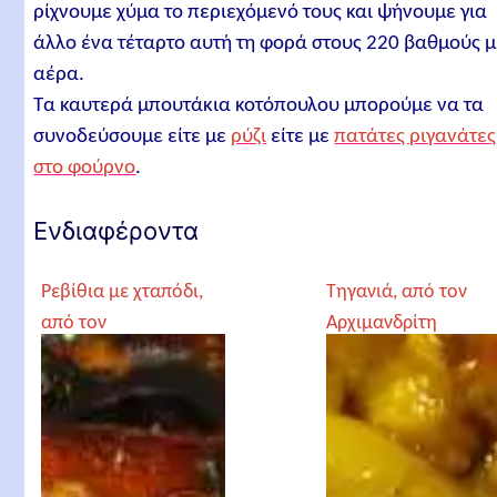
ρίχνουμε χύμα το περιεχόμενό τους και ψήνουμε για
άλλο ένα τέταρτο αυτή τη φορά στους 220 βαθμούς μ
αέρα.
Τα καυτερά μπουτάκια κοτόπουλου μπορούμε να τα
συνοδεύσουμε είτε με
ρύζι
είτε με
πατάτες ριγανάτες
στο φούρνο
.
Ενδιαφέροντα
Ρεβίθια με χταπόδι,
Τηγανιά, από τον
από τον
Αρχιμανδρίτη
Αρχιμανδρίτη
Χριστόδουλο
Χριστόδουλο
Αγγελόγλου
Αγγελόγλου