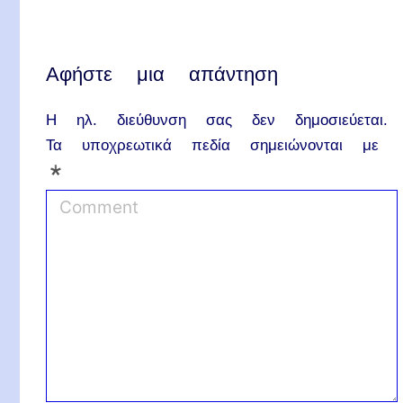
Αφήστε μια απάντηση
Η ηλ. διεύθυνση σας δεν δημοσιεύεται.
Τα υποχρεωτικά πεδία σημειώνονται με
*
C
o
m
m
e
n
t