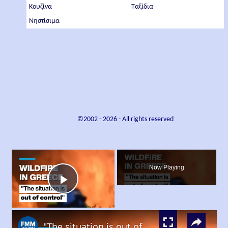
Κουζίνα
Ταξίδια
Νηστίσιμα
©2002 -
2026
- All rights reserved
×
Now Playing
Play
×
Video
"The situation is out of control": Greek firefighters battle wildfire for fourth day