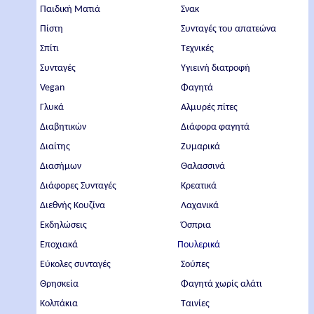
Παιδική Ματιά
Σνακ
Πίστη
Συνταγές του απατεώνα
Σπίτι
Τεχνικές
Συνταγές
Υγιεινή διατροφή
Vegan
Φαγητά
Γλυκά
Αλμυρές πίτες
Διαβητικών
Διάφορα φαγητά
Διαίτης
Ζυμαρικά
Διασήμων
Θαλασσινά
Διάφορες Συνταγές
Κρεατικά
Διεθνής Κουζίνα
Λαχανικά
Εκδηλώσεις
Όσπρια
Εποχιακά
Πουλερικά
Εύκολες συνταγές
Σούπες
Θρησκεία
Φαγητά χωρίς αλάτι
Κολπάκια
Ταινίες