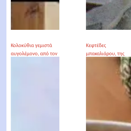
Κολοκύθια γεμιστά
Κεφτέδες
αυγολέμονο, από τον
μπακαλιάρου, της
Γέροντα Παρθένιο
Patricia