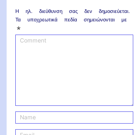
Η ηλ. διεύθυνση σας δεν δημοσιεύεται.
Τα υποχρεωτικά πεδία σημειώνονται με
*
C
o
m
m
e
n
t
N
a
m
E