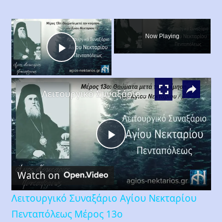
×
Now Playing
Play
×
Video
Λειτουργικό Συναξάριο Αγίου Νεκταρίου Πενταπόλεως Μέρος 13ο
Play
Watch on
Video
Λειτουργικό Συναξάριο Αγίου Νεκταρίου
Πενταπόλεως Μέρος 13ο