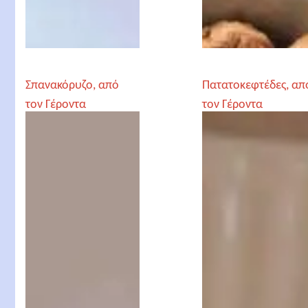
Σπανακόρυζο, από
Πατατοκεφτέδες, απ
τον Γέροντα
τον Γέροντα
Παρθένιο
Παρθένιο