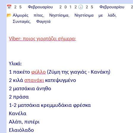
📅
25 Φεβρουαρίου 2012
🕟
25 Φεβρουαρίου
📂
Αλμυρές πίτες
Νηστίσιμα
Νηστίσιμα με λάδι
Συνταγές
Φαγητά
Viber: ποιος γιορτάζει σήμερα;
Υλικά:
1 πακέτο
φύλλο
(Ζύμη της γιαγιάς - Κανάκη)
2 κιλά
σπανάκι
κατεψυγμένο
2 ματσάκια άνηθο
2 πράσα
1-2 ματσάκια κρεμμυδάκια φρέσκα
Κανέλα
Αλάτι, πιπέρι
Ελαιόλαδο