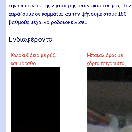
την επιφάνεια της νηστίσιμης σπανακόπιτας μας. Την
χαράζουμε σε κομμάτια και την ψήνουμε στους 180
βαθμούς μέχρι να ροδοκοκκινίσει.
Ενδιαφέροντα
Κολοκυθάκια με ρύζι
Μπακαλιάρος με
και μάραθο
χόρτα τσιγαριστά,
νηστίσιμα, από τον
του Δημήτρη Χίλιου
Γέροντα Παρθένιο