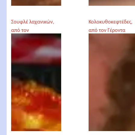
Σουφλέ λαχανικών,
Κολοκυθοκεφτέδες,
από τον
από τον Γέροντα
Αρχιμανδρίτη
Παρθένιο
Χριστόδουλο
Αγγελόγλου