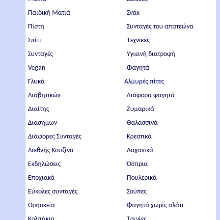
Παιδική Ματιά
Σνακ
Πίστη
Συνταγές του απατεώνα
Σπίτι
Τεχνικές
Συνταγές
Υγιεινή διατροφή
Vegan
Φαγητά
Γλυκά
Αλμυρές πίτες
Διαβητικών
Διάφορα φαγητά
Διαίτης
Ζυμαρικά
Διασήμων
Θαλασσινά
Διάφορες Συνταγές
Κρεατικά
Διεθνής Κουζίνα
Λαχανικά
Εκδηλώσεις
Όσπρια
Εποχιακά
Πουλερικά
Εύκολες συνταγές
Σούπες
Θρησκεία
Φαγητά χωρίς αλάτι
Κολπάκια
Ταινίες