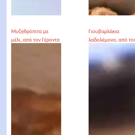
Μυζηθρόπιτα με
Γιουβαρλάκια
μέλι, από τον Γέροντα
λαδολέμονο, από το
Παρθένιο
Γέροντα Παρθένιο