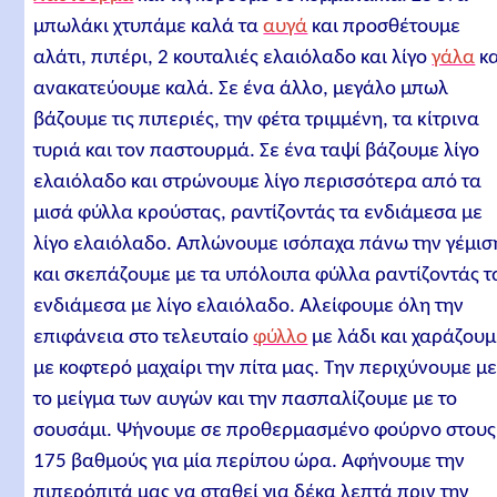
μπωλάκι χτυπάμε καλά τα
αυγά
και προσθέτουμε
αλάτι, πιπέρι, 2 κουταλιές ελαιόλαδο και λίγο
γάλα
κα
ανακατεύουμε καλά. Σε ένα άλλο, μεγάλο μπωλ
βάζουμε τις πιπεριές, την φέτα τριμμένη, τα κίτρινα
τυριά και τον παστουρμά. Σε ένα ταψί βάζουμε λίγο
ελαιόλαδο και στρώνουμε λίγο περισσότερα από τα
μισά φύλλα κρούστας, ραντίζοντάς τα ενδιάμεσα με
λίγο ελαιόλαδο. Απλώνουμε ισόπαχα πάνω την γέμισ
και σκεπάζουμε με τα υπόλοιπα φύλλα ραντίζοντάς τ
ενδιάμεσα με λίγο ελαιόλαδο. Αλείφουμε όλη την
επιφάνεια στο τελευταίο
φύλλο
με λάδι και χαράζουμ
με κοφτερό μαχαίρι την πίτα μας. Την περιχύνουμε μ
το μείγμα των αυγών και την πασπαλίζουμε με το
σουσάμι. Ψήνουμε σε προθερμασμένο φούρνο στους
175 βαθμούς για μία περίπου ώρα. Αφήνουμε την
πιπερόπιτά μας να σταθεί για δέκα λεπτά πριν την