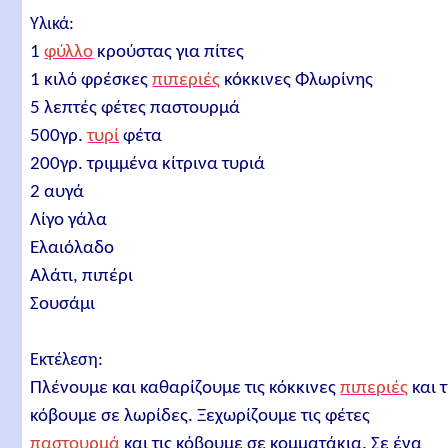
Υλικά:
1
φύλλο
κρούστας για πίτες
1 κιλό φρέσκες
πιπεριές
κόκκινες Φλωρίνης
5 λεπτές φέτες παστουρμά
500γρ.
τυρί
φέτα
200γρ. τριμμένα κίτρινα τυριά
2 αυγά
Λίγο γάλα
Ελαιόλαδο
Αλάτι, πιπέρι
Σουσάμι
Εκτέλεση:
Πλένουμε και καθαρίζουμε τις κόκκινες
πιπεριές
και τ
κόβουμε σε λωρίδες. Ξεχωρίζουμε τις φέτες
παστουρμά
και τις κόβουμε σε κομματάκια. Σε ένα