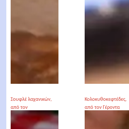
Σουφλέ λαχανικών,
Κολοκυθοκεφτέδες,
από τον
από τον Γέροντα
Αρχιμανδρίτη
Παρθένιο
Χριστόδουλο