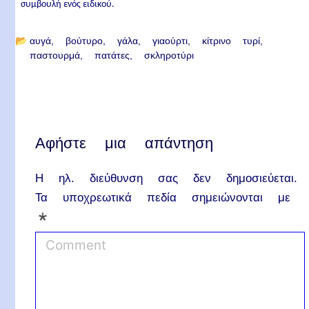
συμβουλή ενός ειδικού.
📂
αυγά
βούτυρο
γάλα
γιαούρτι
κίτρινο τυρί
παστουρμά
πατάτες
σκληροτύρι
Αφήστε μια απάντηση
Η ηλ. διεύθυνση σας δεν δημοσιεύεται.
Τα υποχρεωτικά πεδία σημειώνονται με
*
C
o
m
m