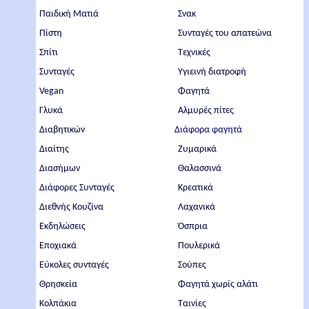
Παιδική Ματιά
Σνακ
Πίστη
Συνταγές του απατεώνα
Σπίτι
Τεχνικές
Συνταγές
Υγιεινή διατροφή
Vegan
Φαγητά
Γλυκά
Αλμυρές πίτες
Διαβητικών
Διάφορα φαγητά
Διαίτης
Ζυμαρικά
Διασήμων
Θαλασσινά
Διάφορες Συνταγές
Κρεατικά
Διεθνής Κουζίνα
Λαχανικά
Εκδηλώσεις
Όσπρια
Εποχιακά
Πουλερικά
Εύκολες συνταγές
Σούπες
Θρησκεία
Φαγητά χωρίς αλάτι
Κολπάκια
Ταινίες