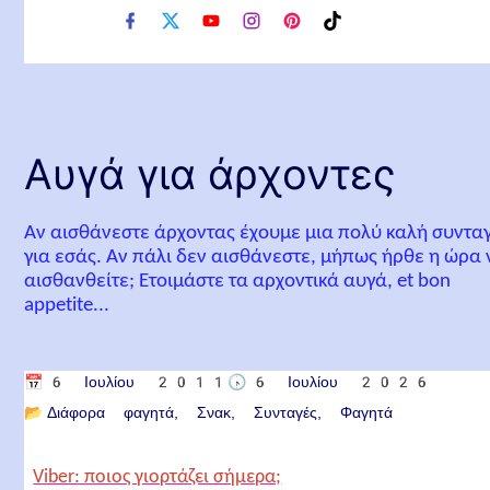
f
x
y
i
p
t
a
o
n
i
i
c
u
s
n
k
e
t
t
t
t
b
u
a
e
o
o
b
g
r
k
o
e
r
e
Αυγά για άρχοντες
k
a
s
m
t
Αν αισθάνεστε άρχοντας έχουμε μια πολύ καλή συντα
για εσάς. Αν πάλι δεν αισθάνεστε, μήπως ήρθε η ώρα 
αισθανθείτε; Ετοιμάστε τα αρχοντικά αυγά, et bon
appetite...
📅
6 Ιουλίου 2011
🕟
6 Ιουλίου 2026
📂
Διάφορα φαγητά
Σνακ
Συνταγές
Φαγητά
Viber: ποιος γιορτάζει σήμερα;