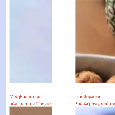
Γέροντα Παρθένιο
Patricia
Μυζηθρόπιτα με
Γιουβαρλάκια
μέλι, από τον Γέροντα
λαδολέμονο, από το
Παρθένιο
Γέροντα Παρθένιο