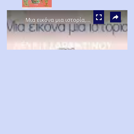
Video
×
Μια εικόνα μια ιστορία, Λεύκη Σαραντινού
Play