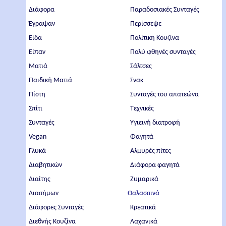
Διάφορα
Παραδοσιακές Συνταγές
Έγραψαν
Περίσσεψε
Είδα
Πολίτικη Κουζίνα
Είπαν
Πολύ φθηνές συνταγές
Ματιά
Σάλτσες
Παιδική Ματιά
Σνακ
Πίστη
Συνταγές του απατεώνα
Σπίτι
Τεχνικές
Συνταγές
Υγιεινή διατροφή
Vegan
Φαγητά
Γλυκά
Αλμυρές πίτες
Διαβητικών
Διάφορα φαγητά
Διαίτης
Ζυμαρικά
Διασήμων
Θαλασσινά
Διάφορες Συνταγές
Κρεατικά
Διεθνής Κουζίνα
Λαχανικά