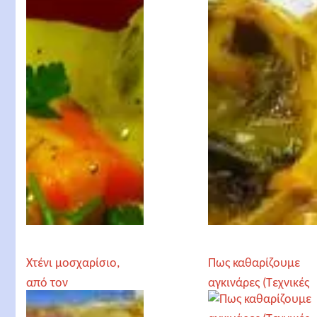
Αρχιμανδρίτη
Αρχιμανδρίτη
Χριστόδουλο
Χριστόδουλο
Αγγελόγλου
Αγγελόγλου
Χτένι μοσχαρίσιο,
Πως καθαρίζουμε
από τον
αγκινάρες (Τεχνικές
Αρχιμανδρίτη
μαγειρικής)