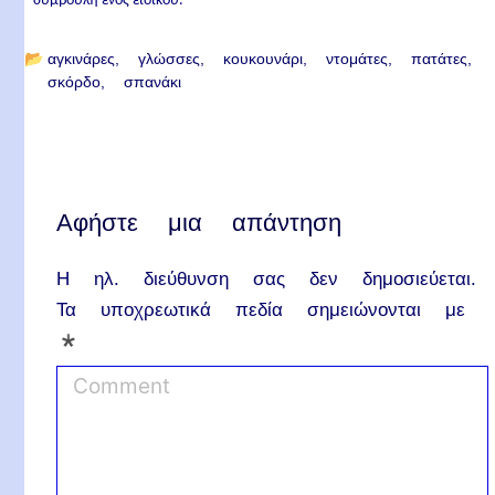
συμβουλή ενός ειδικού.
📂
αγκινάρες
γλώσσες
κουκουνάρι
ντομάτες
πατάτες
σκόρδο
σπανάκι
Αφήστε μια απάντηση
Η ηλ. διεύθυνση σας δεν δημοσιεύεται.
Τα υποχρεωτικά πεδία σημειώνονται με
*
C
o
m
m