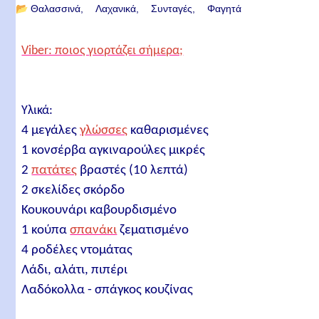
📂
Θαλασσινά
Λαχανικά
Συνταγές
Φαγητά
Viber: ποιος γιορτάζει σήμερα;
Υλικά:
4 μεγάλες
γλώσσες
καθαρισμένες
1 κονσέρβα αγκιναρούλες μικρές
2
πατάτες
βραστές (10 λεπτά)
2 σκελίδες σκόρδο
Κουκουνάρι καβουρδισμένο
1 κούπα
σπανάκι
ζεματισμένο
4 ροδέλες ντομάτας
Λάδι, αλάτι, πιπέρι
Λαδόκολλα - σπάγκος κουζίνας