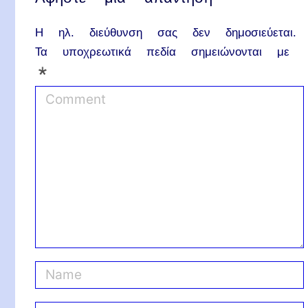
Η ηλ. διεύθυνση σας δεν δημοσιεύεται.
Τα υποχρεωτικά πεδία σημειώνονται με
*
C
o
m
m
e
n
t
N
a