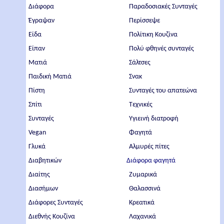
Διάφορα
Παραδοσιακές Συνταγές
Έγραψαν
Περίσσεψε
Είδα
Πολίτικη Κουζίνα
Είπαν
Πολύ φθηνές συνταγές
Ματιά
Σάλτσες
Παιδική Ματιά
Σνακ
Πίστη
Συνταγές του απατεώνα
Σπίτι
Τεχνικές
Συνταγές
Υγιεινή διατροφή
Vegan
Φαγητά
Γλυκά
Αλμυρές πίτες
Διαβητικών
Διάφορα φαγητά
Διαίτης
Ζυμαρικά
Διασήμων
Θαλασσινά
Διάφορες Συνταγές
Κρεατικά
Διεθνής Κουζίνα
Λαχανικά