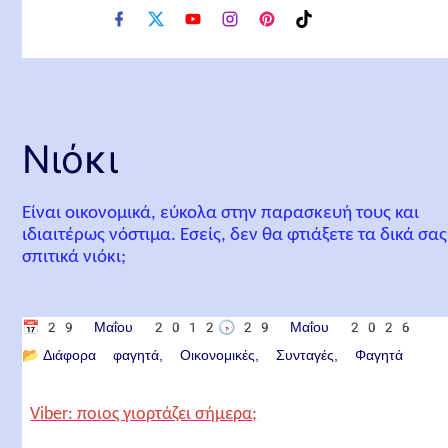
f
x
y
i
p
t
a
o
n
i
i
c
u
s
n
k
e
t
t
t
t
b
u
a
e
o
o
b
g
r
k
o
e
r
e
Νιόκι
k
a
s
m
t
Είναι οικονομικά, εύκολα στην παρασκευή τους και
ιδιαιτέρως νόστιμα. Εσείς, δεν θα φτιάξετε τα δικά σας
σπιτικά νιόκι;
📅
29 Μαΐου 2012
🕟
29 Μαΐου 2026
📂
Διάφορα φαγητά
Οικονομικές
Συνταγές
Φαγητά
Viber: ποιος γιορτάζει σήμερα;