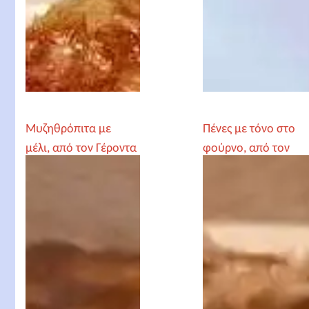
Μυζηθρόπιτα με
Πένες με τόνο στο
μέλι, από τον Γέροντα
φούρνο, από τον
Παρθένιο
Γέροντα Παρθένιο