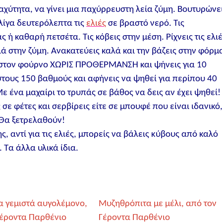
ταχύτητα, να γίνει μια παχύρρευστη λεία ζύμη. Βουτυρώνε
λίγα δευτερόλεπτα τις
ελιές
σε βραστό νερό. Τις
ας ή καθαρή πετσέτα. Τις κόβεις στην μέση. Ρίχνεις τις ελιέ
ριά στην ζύμη. Ανακατεύεις καλά και την βάζεις στην φόρμ
ς στον φούρνο ΧΩΡΙΣ ΠΡΟΘΕΡΜΑΝΣΗ και ψήνεις για 10
τους 150 βαθμούς και αφήνεις να ψηθεί για περίπου 40
ε ένα μαχαίρι το τρυπάς σε βάθος να δεις αν έχει ψηθεί!
 σε φέτες και σερβίρεις είτε σε μπουφέ που είναι ιδανικό
! Θα ξετρελαθούν!
, αντί για τις ελιές, μπορείς να βάλεις κύβους από καλό
 Τα άλλα υλικά ίδια.
α γεμιστά αυγολέμονο,
Μυζηθρόπιτα με μέλι, από τον
Γέροντα Παρθένιο
Γέροντα Παρθένιο