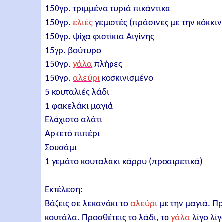
150γρ. τριμμένα τυριά πικάντικα
150γρ.
ελιές
γεμιστές (πράσινες με την κόκκιν
150γρ. ψίχα φιστίκια Αιγίνης
15γρ. βούτυρο
150γρ.
γάλα
πλήρες
150γρ.
αλεύρι
κοσκινισμένο
5 κουταλιές λάδι
1 φακελάκι μαγιά
Ελάχιστο αλάτι
Αρκετό πιπέρι
Σουσάμι
1 γεμάτο κουταλάκι κάρρυ (προαιρετικά)
Εκτέλεση:
Βάζεις σε λεκανάκι το
αλεύρι
με την μαγιά. Πρ
κουτάλα. Προσθέτεις το λάδι, το
γάλα
λίγο λί