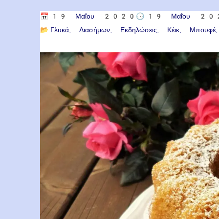
📅
19 Μαΐου 2020
🕟
19 Μαΐου 20
📂
Γλυκά
Διασήμων
Εκδηλώσεις
Κέικ
Μπουφέ