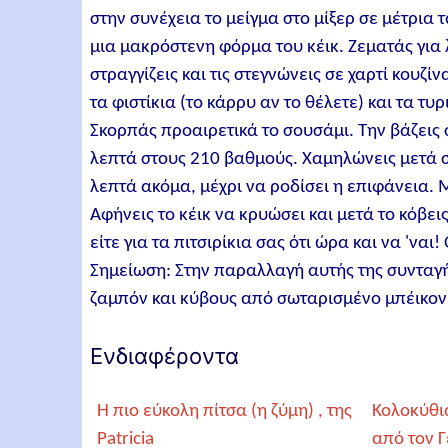
στην συνέχεια το μείγμα στο μίξερ σε μέτρια 
μια μακρόστενη φόρμα του κέικ. Ζεματάς για 
στραγγίζεις και τις στεγνώνεις σε χαρτί κουζίν
τα φιστίκια (το κάρρυ αν το θέλετε) και τα τυ
Σκορπάς προαιρετικά το σουσάμι. Την βάζει
λεπτά στους 210 βαθμούς. Χαμηλώνεις μετά σ
λεπτά ακόμα, μέχρι να ροδίσει η επιφάνεια. Μ
Αφήνεις το κέικ να κρυώσει και μετά το κόβεις
είτε για τα πιτσιρίκια σας ότι ώρα και να 'ναι
Σημείωση: Στην παραλλαγή αυτής της συνταγής
ζαμπόν και κύβους από σωταρισμένο μπέικον.
Ενδιαφέροντα
Η πιο εύκολη πίτσα (η ζύμη) , της
Κολοκύθι
Patricia
από τον 