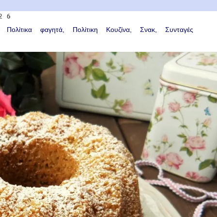
26
Πολίτικα φαγητά
Πολίτικη Κουζίνα
Σνακ
Συνταγές