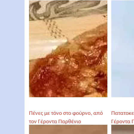
Πένες με τόνο στο φούρνο, από
Πατατοκε
τον Γέροντα Παρθένιο
Γέροντα 