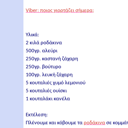
Viber: ποιος γιορτάζει σήμερα;
Υλικά:
2 κιλά ροδάκινα
500γρ. αλεύρι
250γρ. καστανή ζάχαρη
250γρ. βούτυρο
100γρ. λευκή ζάχαρη
5 κουταλιές χυμό λεμονιού
5 κουταλιές ουίσκι
1 κουταλάκι κανέλα
Εκτέλεση:
Πλένουμε και κόβουμε τα
ροδάκινα
σε κομμάτ