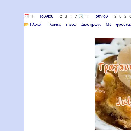
📅
1 Ιουνίου 2017
🕟
1 Ιουνίου 202
📂
Γλυκά
Γλυκιές πίτες
Διασήμων
Με φρούτα