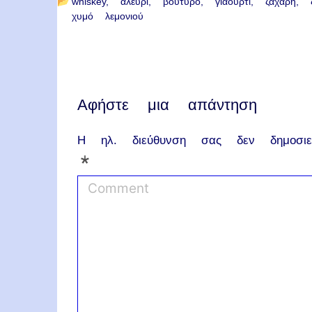
📂
whiskey
αλεύρι
βούτυρο
γιαούρτι
ζάχαρη
χυμό λεμονιού
Αφήστε μια απάντηση
Η ηλ. διεύθυνση σας δεν δημοσιεύ
*
C
o
m
m
e
n
t