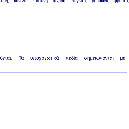
ζύμη
κανέλα
καστανή ζάχαρη
παγωτό
ροδάκινα
φρούτα
εται.
Τα υποχρεωτικά πεδία σημειώνονται με