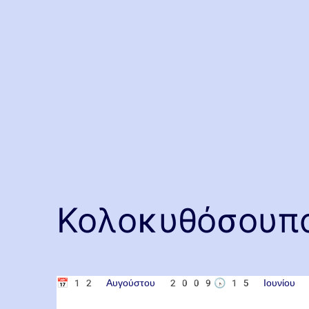
Κολοκυθόσουπα
📅
12 Αυγούστου 2009
🕟
15 Ιουνίο