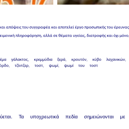
 και απόψεις του συγγραφέα και αποτελεί έργο προσωπικής του έρευνα
ικειμενική πληροφόρηση, αλλά σε θέματα υγείας, διατροφής και όχι μόνο
ρέμα γάλακτος
κρεμμύδια ξερά
κρουτόν
κύβο λαχανικών
όρδο
τζίντζερ
τοστ
ψωμί
ψωμί του τοστ
εται.
Τα υποχρεωτικά πεδία σημειώνονται με