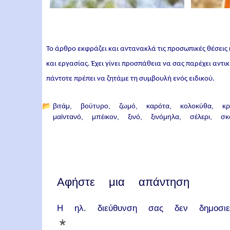
Το άρθρο εκφράζει και αντανακλά τις προσωπικές θέσεις
και εργασίας. Έχει γίνει προσπάθεια να σας παρέχει αντ
πάντοτε πρέπει να ζητάμε τη συμβουλή ενός ειδικού.
📂
βιτάμ
βούτυρο
ζωμό
καρότα
κολοκύθα
κ
μαϊντανό
μπέικον
ξινό
ξινόμηλα
σέλερι
σκ
Αφήστε μια απάντηση
Η ηλ. διεύθυνση σας δεν δημοσιεύ
*