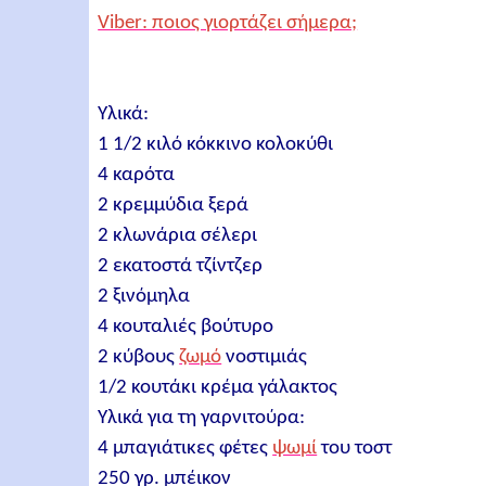
Viber: ποιος γιορτάζει σήμερα;
Υλικά:
1 1/2 κιλό κόκκινο κολοκύθι
4 καρότα
2 κρεμμύδια ξερά
2 κλωνάρια σέλερι
2 εκατοστά τζίντζερ
2 ξινόμηλα
4 κουταλιές βούτυρο
2 κύβους
ζωμό
νοστιμιάς
1/2 κουτάκι κρέμα γάλακτος
Υλικά για τη γαρνιτούρα:
4 μπαγιάτικες φέτες
ψωμί
του τοστ
250 γρ. μπέικον