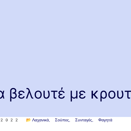
 βελουτέ με κρου
υ 2022
📂
Λαχανικά
Σούπες
Συνταγές
Φαγητά