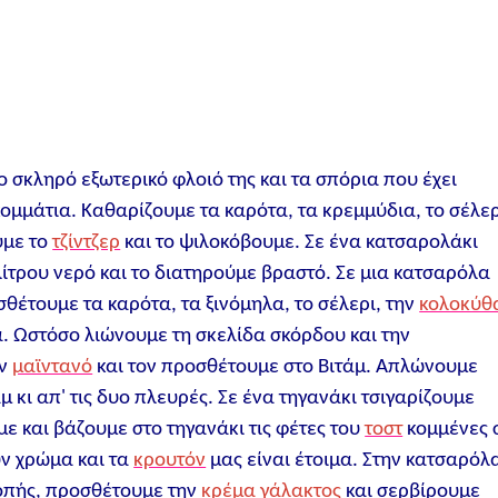
 σκληρό εξωτερικό φλοιό της και τα σπόρια που έχει
ομμάτια. Καθαρίζουμε τα καρότα, τα κρεμμύδια, το σέλερ
υμε το
τζίντζερ
και το ψιλοκόβουμε. Σε ένα κατσαρολάκι
λίτρου νερό και το διατηρούμε βραστό. Σε μια κατσαρόλα
θέτουμε τα καρότα, τα ξινόμηλα, το σέλερι, την
κολοκύθ
α. Ωστόσο λιώνουμε τη σκελίδα σκόρδου και την
ον
μαϊντανό
και τον προσθέτουμε στο Βιτάμ. Απλώνουμε
μ κι απ' τις δυο πλευρές. Σε ένα τηγανάκι τσιγαρίζουμε
ε και βάζουμε στο τηγανάκι τις φέτες του
τοστ
κομμένες 
ν χρώμα και τα
κρουτόν
μας είναι έτοιμα. Στην κατσαρόλ
κοπής, προσθέτουμε την
κρέμα γάλακτος
και σερβίρουμε