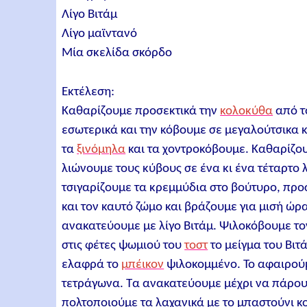
Λίγο Βιτάμ
Λίγο μαϊντανό
Μία σκελίδα σκόρδο
Εκτέλεση:
Καθαρίζουμε προσεκτικά την
κολοκύθα
από το
εσωτερικά και την κόβουμε σε μεγαλούτσικα κ
τα
ξινόμηλα
και τα χοντροκόβουμε. Καθαρίζο
λιώνουμε τους κύβους σε ένα κι ένα τέταρτο 
τσιγαρίζουμε τα κρεμμύδια στο βούτυρο, προσ
και τον καυτό ζώμο και βράζουμε για μισή ώρ
ανακατεύουμε με λίγο Βιτάμ. Ψιλοκόβουμε τ
στις φέτες ψωμιού του
τοστ
το μείγμα του Βιτά
ελαφρά το
μπέικον
ψιλοκομμένο. Το αφαιρούμ
τετράγωνα. Τα ανακατεύουμε μέχρι να πάρου
πολτοποιούμε τα λαχανικά με το μπαστούνι 