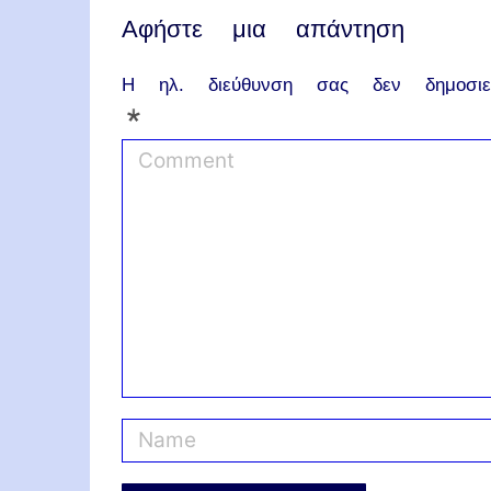
Αφήστε μια απάντηση
Η ηλ. διεύθυνση σας δεν δημοσιεύ
*
C
o
m
m
e
n
t
N
a