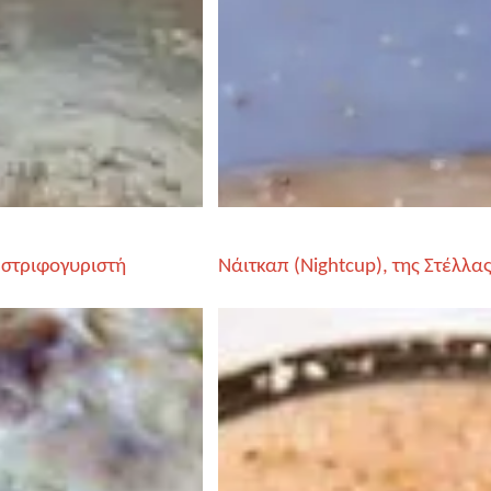
 στριφογυριστή
Νάιτκαπ (Nightcup), της Στέλλα