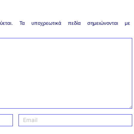
εται.
Τα υποχρεωτικά πεδία σημειώνονται με
E
m