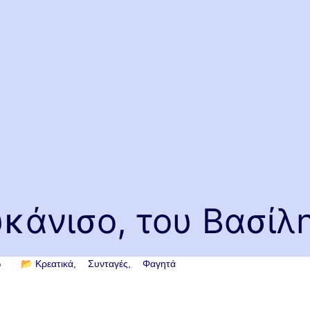
κάνισο, του Βασίλ
6
📂
Κρεατικά
Συνταγές
Φαγητά