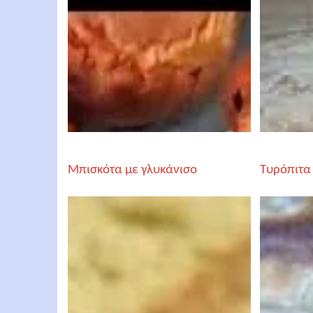
Μπισκότα με γλυκάνισο
Τυρόπιτα