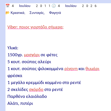
📅
4 Ιουλίου 2011
🕟
4 Ιουλίου 2026
📂
Κρεατικά
Συνταγές
Φαγητά
Viber: ποιος γιορτάζει σήμερα;
Υλικά:
1500γρ.
μοσχάρι
σε φέτες
5 κουτ. σούπας αλεύρι
1 κουτ. σούπας ψιλοκομμένα
ρίγανη
και
θυμάρι
φρέσκα
1 μεγάλο κρεμμύδι κομμένο στο ρεντέ
2 σκελίδες
σκόρδο
στο ρεντέ
Παρθένο ελαιόλαδο
Αλάτι, πιπέρι