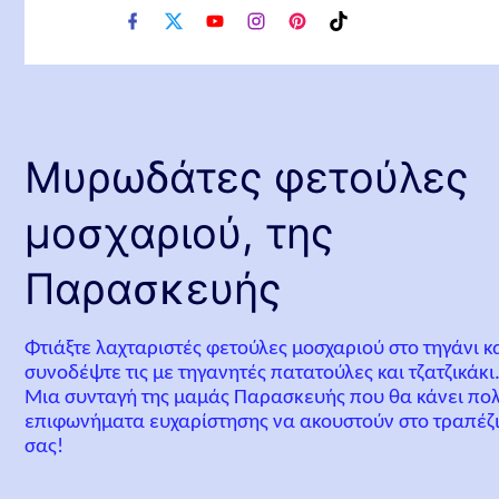
f
x
y
i
p
t
a
o
n
i
i
c
u
s
n
k
e
t
t
t
t
b
u
a
e
o
o
b
g
r
k
o
e
r
e
Μυρωδάτες φετούλες
k
a
s
m
t
μοσχαριού, της
Παρασκευής
Φτιάξτε λαχταριστές φετούλες μοσχαριού στο τηγάνι κ
συνοδέψτε τις με τηγανητές πατατούλες και τζατζικάκι
Μια συνταγή της μαμάς Παρασκευής που θα κάνει πο
επιφωνήματα ευχαρίστησης να ακουστούν στο τραπέζ
σας!