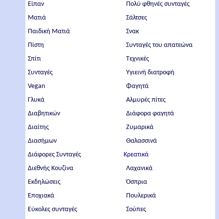
Είπαν
Πολύ φθηνές συνταγές
Ματιά
Σάλτσες
Παιδική Ματιά
Σνακ
Πίστη
Συνταγές του απατεώνα
Σπίτι
Τεχνικές
Συνταγές
Υγιεινή διατροφή
Vegan
Φαγητά
Γλυκά
Αλμυρές πίτες
Διαβητικών
Διάφορα φαγητά
Διαίτης
Ζυμαρικά
Διασήμων
Θαλασσινά
Διάφορες Συνταγές
Κρεατικά
Διεθνής Κουζίνα
Λαχανικά
Εκδηλώσεις
Όσπρια
Εποχιακά
Πουλερικά
Εύκολες συνταγές
Σούπες