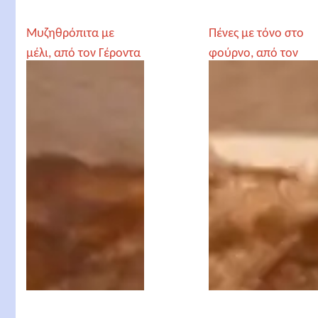
Μυζηθρόπιτα με
Πένες με τόνο στο
μέλι, από τον Γέροντα
φούρνο, από τον
Παρθένιο
Γέροντα Παρθένιο