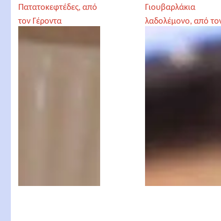
Πατατοκεφτέδες, από
Γιουβαρλάκια
τον Γέροντα
λαδολέμονο, από το
Παρθένιο
Γέροντα Παρθένιο