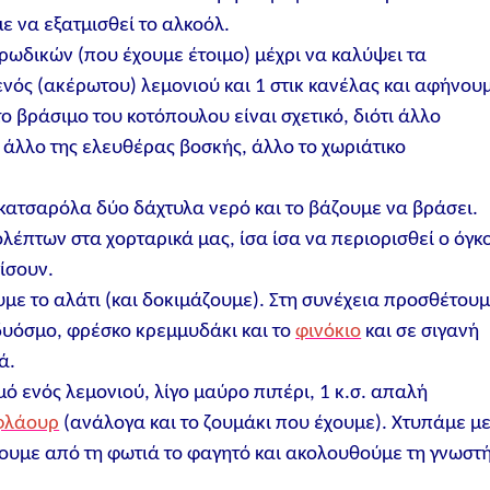
ε να εξατμισθεί το αλκοόλ.
ρωδικών (που έχουμε έτοιμο) μέχρι να καλύψει τα
νός (ακέρωτου) λεμονιού και 1 στικ κανέλας και αφήνου
ο βράσιμο του κοτόπουλου είναι σχετικό, διότι άλλο
 άλλο της ελευθέρας βοσκής, άλλο το χωριάτικο
 κατσαρόλα δύο δάχτυλα νερό και το βάζουμε να βράσει.
λέπτων στα χορταρικά μας, ίσα ίσα να περιορισθεί ο όγκ
ίσουν.
υμε το αλάτι (και δοκιμάζουμε). Στη συνέχεια προσθέτου
δυόσμο, φρέσκο κρεμμυδάκι και το
φινόκιο
και σε σιγανή
ά.
ό ενός λεμονιού, λίγο μαύρο πιπέρι, 1 κ.σ. απαλή
φλάουρ
(ανάλογα και το ζουμάκι που έχουμε). Χτυπάμε μ
ουμε από τη φωτιά το φαγητό και ακολουθούμε τη γνωστ