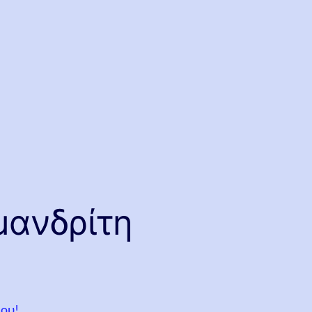
μανδρίτη
λου!