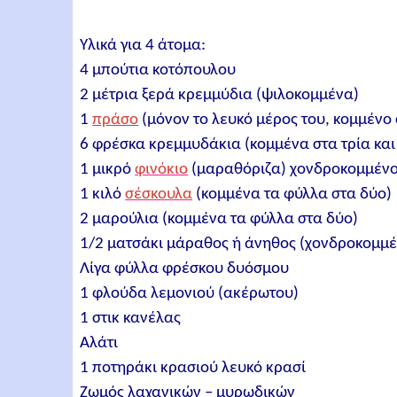
Υλικά για 4 άτομα:
4 μπούτια κοτόπουλου
2 μέτρια ξερά κρεμμύδια (ψιλοκομμένα)
1
πράσο
(μόνον το λευκό μέρος του, κομμένο
6 φρέσκα κρεμμυδάκια (κομμένα στα τρία και 
1 μικρό
φινόκιο
(μαραθόριζα) χονδροκομμέν
1 κιλό
σέσκουλα
(κομμένα τα φύλλα στα δύο)
2 μαρούλια (κομμένα τα φύλλα στα δύο)
1/2 ματσάκι μάραθος ή άνηθος (χονδροκομμέ
Λίγα φύλλα φρέσκου δυόσμου
1 φλούδα λεμονιού (ακέρωτου)
1 στικ κανέλας
Αλάτι
1 ποτηράκι κρασιού λευκό κρασί
Ζωμός λαχανικών – μυρωδικών