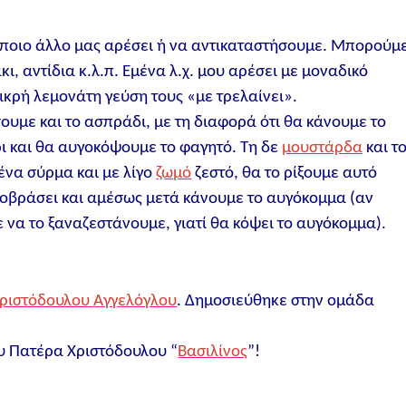
όποιο άλλο μας αρέσει ή να αντικαταστήσουμε. Μπορούμ
, αντίδια κ.λ.π. Εμένα λ.χ. μου αρέσει με μοναδικό
πικρή λεμονάτη γεύση τους «με τρελαίνει».
υμε και το ασπράδι, με τη διαφορά ότι θα κάνουμε το
ρι και θα αυγοκόψουμε το φαγητό. Τη δε
μουστάρδα
και τ
ένα σύρμα και με λίγο
ζωμό
ζεστό, θα το ρίξουμε αυτό
γοβράσει και αμέσως μετά κάνουμε το αυγόκομμα (αν
να το ξαναζεστάνουμε, γιατί θα κόψει το αυγόκομμα).
Χριστόδουλου Αγγελόγλου
. Δημοσιεύθηκε στην ομάδα
ου Πατέρα Χριστόδουλου “
Βασιλίνος
”!