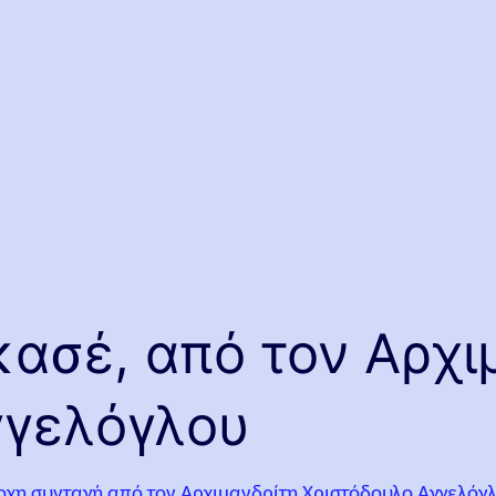
ασέ, από τον Αρχι
γγελόγλου
οχη συνταγή από τον Αρχιμανδρίτη Χριστόδουλο Αγγελόγ