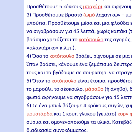
Προσθέτουμε 5 κόκκους
μπαχάρι
και αφήνουμ
3) Προσθέτουμε βραστό
ζωμό
λαχανικών – μυ
μπούτια. Προσθέτουμε μέσα και μια φλούδα ε
να σιγοβράσουν για 45 λεπτά, χωρίς καπάκι (τ
βράσιμο χρειάζεται το
κοτόπουλο
της αγοράς,
«αλανιάρικο» κ.λ.π.).
4) Όσο το
κοτόπουλο
βράζει, ρίχνουμε σε μια
Όταν βράσει, κάνουμε ένα ζεμάτισμα δευτερο
τους και τα βγάζουμε σε σουρωτήρι να στραγγ
5) Όταν το
κοτόπουλο
είναι έτοιμο, προσθέτο
το μαρούλι, το σέσκουλο,
μάραθο
(ή άνηθο), 
φωτιά αφήνουμε να σιγοβράσουν για 15 λεπτ
6) Σε ένα μπωλ βάζουμε 4 κρόκους αυγών, χυμ
μουστάρδα
και 1 κουτ. γλυκού (γεμάτο)
κορν 
σύρμα και ομογενοποιούμε τα υλικά. Κατεβάζ
διαδικασία αυγοκόμματος.