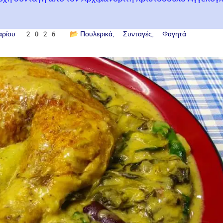
υαρίου 2026
📂
Πουλερικά
Συνταγές
Φαγητά