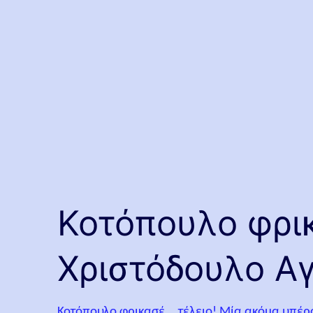
Κοτόπουλο φρικ
Χριστόδουλο Α
Κοτόπουλο φρικασέ... τέλειο! Μία ακόμα υπέρ