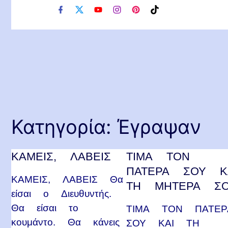
f
x
y
i
p
t
a
o
n
i
i
c
u
s
n
k
e
t
t
t
t
b
u
a
e
o
o
b
g
r
k
o
e
r
e
k
a
s
m
t
Κατηγορία:
Έγραψαν
ΚΑΜΕΙΣ, ΛΑΒΕΙΣ
ΤΙΜΑ ΤΟΝ
ΠΑΤΕΡΑ ΣΟΥ Κ
ΚΑΜΕΙΣ, ΛΑΒΕΙΣ Θα
ΤΗ ΜΗΤΕΡΑ Σ
είσαι ο Διευθυντής.
Θα είσαι το
ΤΙΜΑ ΤΟΝ ΠΑΤΕΡ
κουμάντο. Θα κάνεις
ΣΟΥ ΚΑΙ ΤΗ